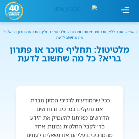
ראשי
»
תזונה ללא סוכר ופחמימות ממכרות
»
מלטיטול: תחליף סוכר או פתרון בריא? כל
מחשבון עישון
גמילה מעישון
טיפולים נוספים
גמילה ארגונית
חנות המוצרים
גמילה מסוכר ופחמימות
שיטת אברהמסון
מה שחשוב לדעת
מלטיטול: תחליף סוכר או פתרון
בריא? כל מה שחשוב לדעת
ככל שהמודעות לרכיבי המזון גוברת,
אנו נתקלים במרכיבים חדשים
הדורשים מאיתנו להעמיק את הידע
כדי לקבל החלטות נכונות. אחד
מהמרכיבים עליהם אנו נשאלים לעתים