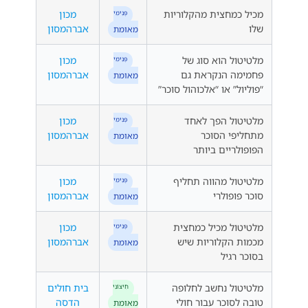
מכיל כמחצית מהקלוריות
מכון
פְּנִימִי
שלו
אברהמסון
מאומת
מלטיטול הוא סוג של
מכון
פְּנִימִי
פחמימה הנקראת גם
אברהמסון
מאומת
“פוליול” או “אלכוהול סוכר”
מלטיטול הפך לאחד
מכון
פְּנִימִי
מתחליפי הסוכר
אברהמסון
מאומת
הפופולריים ביותר
מלטיטול מהווה תחליף
מכון
פְּנִימִי
סוכר פופולרי
אברהמסון
מאומת
מלטיטול מכיל כמחצית
מכון
פְּנִימִי
מכמות הקלוריות שיש
אברהמסון
מאומת
בסוכר רגיל
מלטיטול נחשב לחלופה
בית חולים
חִיצוֹנִי
טובה לסוכר עבור חולי
הדסה
מאומת