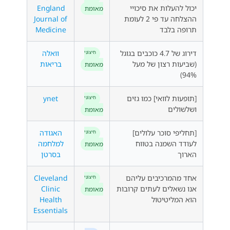
יכול להעלות את סיכויי
England
מאומת
ההצלחה עד פי 2 לעומת
Journal of
תרופה בלבד
Medicine
דירוג של 4.7 כוכבים בגוגל
וואלה
חִיצוֹנִי
(שביעות רצון של מעל
בריאות
מאומת
94%)
[תופעות לוואי] כמו גזים
ynet
חִיצוֹנִי
ושלשולים
מאומת
[תחליפי סוכר עלולים]
האגודה
חִיצוֹנִי
לעודד השמנה בטווח
למלחמה
מאומת
הארוך
בסרטן
אחד מהמרכיבים עליהם
Cleveland
חִיצוֹנִי
אנו נשאלים לעתים קרובות
Clinic
מאומת
הוא המליטיטול
Health
Essentials