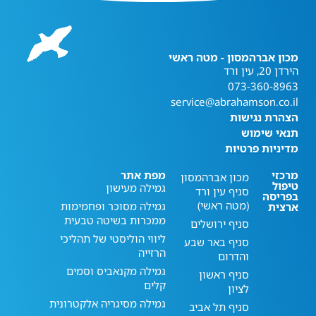
מכון אברהמסון - מטה ראשי
הירדן 20, עין ורד
073-360-8963
service@abrahamson.co.il
הצהרת נגישות
תנאי שימוש
מדיניות פרטיות
מרכזי
מפת אתר
מכון אברהמסון
טיפול
גמילה מעישון
סניף עין ורד
בפריסה
(מטה ראשי)
גמילה מסוכר ופחמימות
ארצית
ממכרות בשיטה טבעית
סניף ירושלים
ליווי הוליסטי של תהליכי
סניף באר שבע
הרזייה
והדרום
גמילה מקנאביס וסמים
סניף ראשון
קלים
לציון
גמילה מסיגריה אלקטרונית
סניף תל אביב