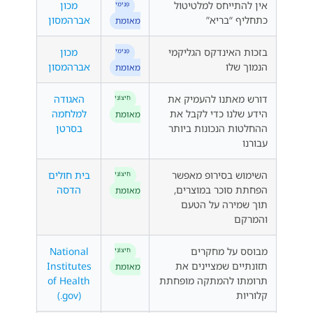
אין להתייחס למלטיטול
מכון
פְּנִימִי
כתחליף “בריא”
אברהמסון
מאומת
בזכות האינדקס הגליקמי
מכון
פְּנִימִי
הנמוך שלו
אברהמסון
מאומת
דורש מאתנו להעמיק את
האגודה
חִיצוֹנִי
הידע שלנו כדי לקבל את
למלחמה
מאומת
ההחלטות הנכונות ביותר
בסרטן
עבורנו
השימוש בסירופ מאפשר
בית חולים
חִיצוֹנִי
הפחתת סוכר במוצרים,
הדסה
מאומת
תוך שמירה על הטעם
והמרקם
מבוסס על מחקרים
National
חִיצוֹנִי
תזונתיים שמציינים את
Institutes
מאומת
תרומתו להמתקה מופחתת
of Health
קלוריות
(.gov)