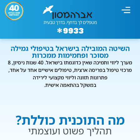
מחשבון עישון
גמילה מעישון
טיפולים נוספים
גמילה ארגונית
חנות המוצרים
גמילה מסוכר ופחמימות
שיטת אברהמסון
השיטה המובילה בישראל בטיפולי גמילה
מסוכר ופחמימות ממכרות
מערך ליווי ותמיכה שאין כדוגמתו בישראל. 40 שנות ניסיון, 8
מרכזי טיפול בפריסה ארצית, טיפולים אישיים אחד על אחד,
פתרונות תזונה וליווי מקצועי לירידה
במשקל בהתאמה אישית.
מה התוכנית כוללת?
תהליך פשוט ועוצמתי