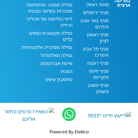
בפריסה
(מטה ראשי)
גמילה מסוכר ופחמימות
ארצית
ממכרות בשיטה טבעית
סניף ירושלים
ליווי הוליסטי של תהליכי
סניף באר שבע
הרזייה
והדרום
גמילה מקנאביס וסמים
סניף ראשון
קלים
לציון
גמילה מסיגריה אלקטרונית
סניף תל אביב
והמרכז
גמילה מאלכוהול
סניף רעננה
שיטת אברהמסון
סניף חיפה
המגזין
והקריות
מחשבון עישון
סניף משגב
והצפון
Powered By Elektro