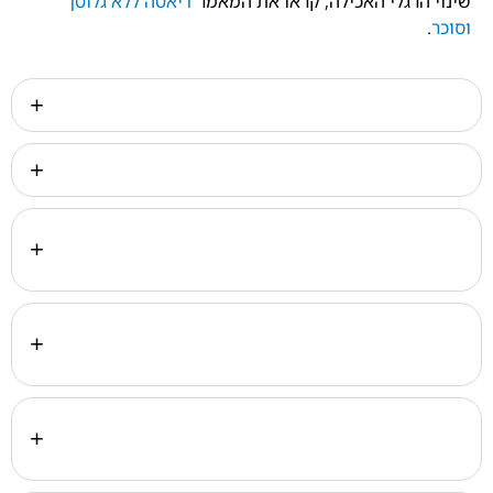
שינוי הרגלי האכילה, קראו את המאמר
דיאטה ללא גלוטן
וסוכר
.
מה אוכלים במהלך גמילה מפחמימות?
האם גמילה מסוכר מתאימה לכל גיל?
מה עושים אם נשברים במהלך גמילה מסוכר
ופחמימות?
האם יש הבדל בין גמילה מסוכר לבין דיאטה דלת
פחמימות?
האם אפשר לאכול פחמימות מורכבות בזמן גמילה
מפחמימות?