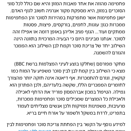
פחמימה מהווה את אחד מאבות המזון והיא שם כולל לכל סוגי
הסוכרים במזון, היא מספקת מקור אנרגיה חשוב לגוף האדם.
ישנן פחמימות אשר מתפרקות במהירות לסוכר והן הפחמימות
ממכרות כגון: עוגות, לחמים, בורקסים, פיצות, פסטות
ממתקים ועוד… הגוף מגיב אליהן באופן דומה או אפילו זהה
לסוכר. אנחנו מבינים היום כי הבעיה המרכזית בתזונה הינה
השילוב יחד של צריכת סוכר וקמח לבן השילוב הוא הממכר
והגורם להשמנה.
מחקר מפורסם (שחלקו בוצע לעיני המצלמות ברשת BBC)
מצא כי השילוב בין קמח לבן לבין סוכר משפיע על המוח כמו
קוקאין, וגורם להתמכרות. אף דיאטה אינה חזקה יותר מהצורך
לחומרים הממכרים הללו, שקשה בלעדיהם, ולכן הפתרון הוא
גמילה. הטיפול במכון אברהמסון מוריד את הדחף לאכילה
ולאכילת כל המוצרים שמכילים סוכר ופחמימות ממכרות,
מרעיבות, משמינות ומזיקות ולכן אנשים מצליחים לעמוד
בתפריט, לרדת במשקל ולשמור על אורח חיים בריא.
למידע נוסף על הקשר בין הפחתת צריכת סוכר ופחמימות לבין