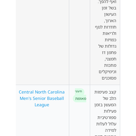
ואף להפך.
בשל זמן
העישון
הארוך,
חודרות לגוף
ולריאות
כמויות
גדולות של
פחמן דו
חמצני,
מתכות
וכימיקלים
מסוכנים
קצב פעימות
Central North Carolina
חִיצוֹנִי
הלב של
Men's Senior Baseball
מאומת
המעשן בזמן
League
פעילות
ספורטיבית
עלול לעלות
למידה