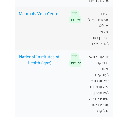
מסכנת חיים
רצים
Memphis Vein Center
חִיצוֹנִי
מעשנים מעל
מאומת
גיל 40
נמצאים
בסיכון מוגבר
להתקפי לב
תופעת לוואי
National Institutes of
חִיצוֹנִי
שמזיקה
Health (.gov)
מאומת
מאוד
לעוסקים
בפיתוח גוף
היא עמידות
לאינסולין...
השרירים לא
סופגים את
הגלוקוז