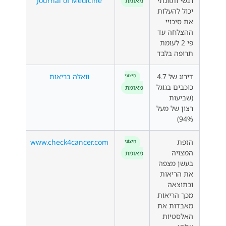
רגשי ותזונתי
Journal of Medicine
מאומת
יכול להעלות
את סיכויי
ההצלחה עד
פי 2 לעומת
תרופה בלבד
דירוג של 4.7
וואלה בריאות
חִיצוֹנִי
כוכבים בגוגל
מאומת
(שביעות
רצון של מעל
94%)
הזפת
www.check4cancer.com
חִיצוֹנִי
המצויה
מאומת
בעשן מצפה
את הריאות
וכתוצאה
מכך הריאות
מאבדות את
האלסטיות