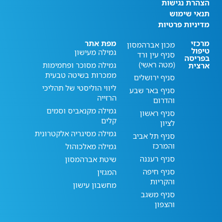
הצהרת נגישות
תנאי שימוש
מדיניות פרטיות
מרכזי
מפת אתר
מכון אברהמסון
טיפול
גמילה מעישון
סניף עין ורד
בפריסה
(מטה ראשי)
גמילה מסוכר ופחמימות
ארצית
ממכרות בשיטה טבעית
סניף ירושלים
ליווי הוליסטי של תהליכי
סניף באר שבע
הרזייה
והדרום
גמילה מקנאביס וסמים
סניף ראשון
קלים
לציון
גמילה מסיגריה אלקטרונית
סניף תל אביב
והמרכז
גמילה מאלכוהול
סניף רעננה
שיטת אברהמסון
סניף חיפה
המגזין
והקריות
מחשבון עישון
סניף משגב
והצפון