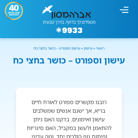
מחשבון עישון
גמילה מעישון
טיפולים נוספים
גמילה ארגונית
חנות המוצרים
גמילה מסוכר ופחמימות
שיטת אברהמסון
ראשי
»
עישון
»
עישון וספורט – כושר בחצי כח
עישון וספורט – כושר בחצי כח
רובנו מקשרים ספורט לאורח חיים
בריא, אך ישנם אנשים שמשלבים
עישון ואימונים. בדקנו האם ניתן
להתאמן ולעשן במקביל, האם סיגריות
ופיתוח גוף הולכים יחד, ומה עדיף: