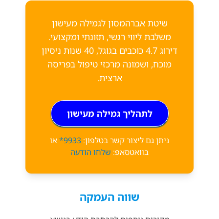
שיטת אברהמסון לגמילה מעישון
משלבת ליווי רגשי, תזונתי ומקצועי.
דירוג 4.7 כוכבים בגוגל, 40 שנות ניסיון
מוכח, ושמונה מרכזי טיפול בפריסה
ארצית.
לתהליך גמילה מעישון
ניתן גם ליצור קשר בטלפון:
9933*
או
בוואטסאפ:
שלחו הודעה
שווה העמקה