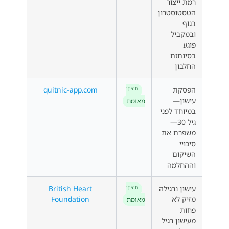
רמת ייצור
הטסטוסטרון
בגוף
ובמקביל
פוגע
בסינתזת
החלבון
הפסקת
quitnic-app.com
חִיצוֹנִי
עישון—
מאומת
במיוחד לפני
גיל 30—
משפרת את
סיכויי
השיקום
וההחלמה
עישון נרגילה
British Heart
חִיצוֹנִי
מזיק לא
Foundation
מאומת
פחות
מעישון רגיל