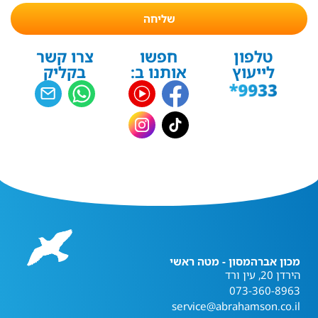
שליחה
טלפון
חפשו
צרו קשר
לייעוץ
אותנו ב:
בקליק
מכון אברהמסון - מטה ראשי
הירדן 20, עין ורד
073-360-8963
service@abrahamson.co.il