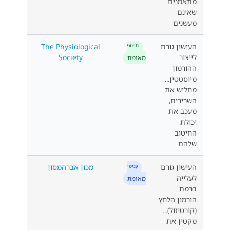
מתאמנים
שאינם
מעשנים
העישון גורם
The Physiological
חִיצוֹנִי
לייצור
Society
מאומת
ההורמון
מיוסטטין...
מחליש את
השרירים,
מעכב את
יכולת
החיטוב
שלהם
העישון גורם
מכון אברהמסון
פְּנִימִי
לעלייה
מאומת
ברמת
הורמון הלחץ
(קורטיזול)...
מקטין את