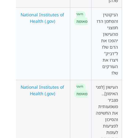
שלהן
הניקוטין
National Institutes of
חִיצוֹנִי
והפחמן הדו
Health (.gov)
מאומת
חמצני
מהעישון
יהפכו את
הדם שלו
ל”דביק”
ויצרו את
העורקים
שלו
העישון [לפני
National Institutes of
חִיצוֹנִי
האימון]...
Health (.gov)
מאומת
מגביר
משמעותית
את החשיפה
והסיכון
לפציעות
לעומת