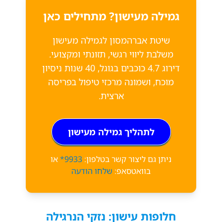
גמילה מעישון? מתחילים כאן
שיטת אברהמסון לגמילה מעישון
משלבת ליווי רגשי, תזונתי ומקצועי.
דירוג 4.7 כוכבים בגוגל, 40 שנות ניסיון
מוכח, ושמונה מרכזי טיפול בפריסה
ארצית.
לתהליך גמילה מעישון
ניתן גם ליצור קשר בטלפון:
9933*
או
בוואטסאפ:
שלחו הודעה
חלופות עישון: נזקי הנרגילה