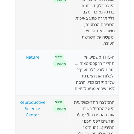
היוצר דלקת כרונית
בדרגה נמוכה. מצב
דלקתי זה פוגע באיכות
הסביבה הרחמית,
משבש את הביוץ
ומקשה על השרשת
העובר.
ה-THC משפיע על
Nature
חִיצוֹנִי
תהליך ה"קפסיטציה"...
מאומת
וגורם לזרע "להתעייף"
ולכלות את האנרגיה
שלו מוקדם מדי, הרבה
לפני שהוא מגיע לביצית.
ההמלצה החד-משמעית
Reproductive
חִיצוֹנִי
היא להתחיל בשינוי
Science
מאומת
אורח החיים כ-3 עד 6
Center
חודשים לפני תכנון
ההיריון... זהו הזמן
הנדרש לייצור והבשלה