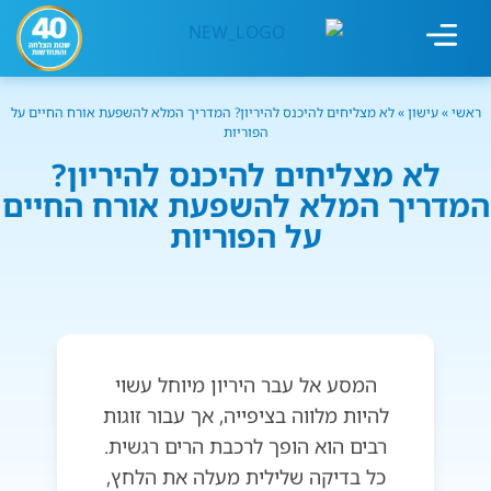
ראשי
»
עישון
»
לא מצליחים להיכנס להיריון? המדריך המלא להשפעת אורח החיים על
מחשבון עישון
גמילה מעישון
טיפולים נוספים
גמילה ארגונית
חנות המוצרים
גמילה מסוכר ופחמימות
שיטת אברהמסון
הפוריות
לא מצליחים להיכנס להיריון?
המדריך המלא להשפעת אורח החיים
על הפוריות
המסע אל עבר היריון מיוחל עשוי
להיות מלווה בציפייה, אך עבור זוגות
רבים הוא הופך לרכבת הרים רגשית.
כל בדיקה שלילית מעלה את הלחץ,