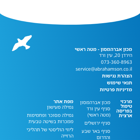
מכון אברהמסון - מטה ראשי
הירדן 20, עין ורד
073-360-8963
service@abrahamson.co.il
הצהרת נגישות
תנאי שימוש
מדיניות פרטיות
מרכזי
מפת אתר
מכון אברהמסון
טיפול
גמילה מעישון
סניף עין ורד
בפריסה
(מטה ראשי)
גמילה מסוכר ופחמימות
ארצית
ממכרות בשיטה טבעית
סניף ירושלים
ליווי הוליסטי של תהליכי
סניף באר שבע
הרזייה
והדרום