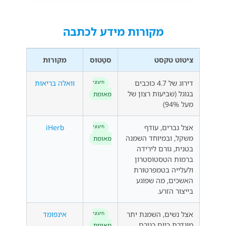
מקורות מידע לכתבה
ציטוט טקסט
סטָטוּס
מקורות
דירוג של 4.7 כוכבים
וואלה בריאות
חִיצוֹנִי
בגוגל (שביעות רצון של
מאומת
מעל 94%)
אצל גברים, עודף
iHerb
חִיצוֹנִי
משקל, ובמיוחד השמנה
מאומת
בטנית, גורם לירידה
ברמות הטסטוסטרון
ולעלייה בטמפרטורת
האשכים, מה שפוגע
בייצור הזרע.
אצל נשים, השמנת יתר
אינפומד
חִיצוֹנִי
מוגדרת כיום כגורם
מאומת