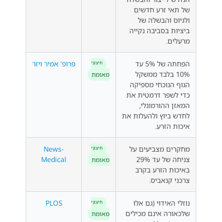
של תאי זרע חדשים
ולגיוס והבשלה של
ביציות בסביבה נקייה
מרעלים.
הפחתה של 5% עד
פרופ' אמיר ויזר
חִיצוֹנִי
10% בלבד ממשקל
מאומת
הגוף הנוכחי מספיקה
כדי לשפר דרמטית את
המאזן ההורמונלי,
לחדש ביוץ ולהעלות את
איכות הזרע.
מחקרים מצביעים על
News-
חִיצוֹנִי
צניחה של עד 29%
Medical
מאומת
באיכות הזרע בקרב
צרכני קנאביס.
נוזלי האידוי (גם אלו
PLOS
חִיצוֹנִי
שלכאורה אינם מכילים
מאומת