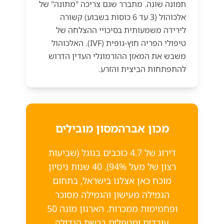
תמונה שונה. מתברר שגם צריכה "מתונה" של
אלכוהול (3 עד 6 כוסות בשבוע) קשורה
לירידה משמעותית בסיכויי ההצלחה של
טיפולי הפריה חוץ-גופית (IVF). האלכוהול
משבש את המאזן ההורמונלי העדין הדרוש
להתפתחות הביצית והזרע.
מכון אברהמסון מובילים
דירוג של 4.7 כוכבים בגוגל (שביעות
רצון של מעל 94%). 40 שנות ניסיון
מוכח כאן אצלנו בישראל, בתחום
הגמילה מעישון והגמילה מסוכר
ופחמימות ממכרות. הארגון מונה 50
עובדים ומטפלים ברשת הגדולה