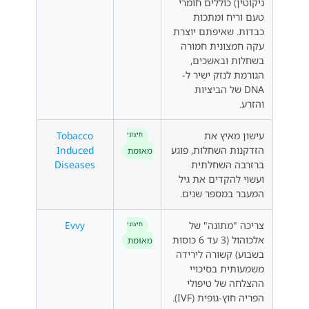
ניקוטין) כוללים חומרי
טעם וריח ומתכות
כבדות. שאיפתם יוצרת
עקה חמצונית חמורה
בשחלות ובאשכים,
הגורמת לנזק ישיר ל-
DNA של הביציות
והזרע.
עישון מאיץ את
Tobacco
חִיצוֹנִי
הזדקנות השחלות, פוגע
Induced
מאומת
ברזרבה השחלתית
Diseases
ועשוי להקדים את גיל
המעבר במספר שנים.
צריכה "מתונה" של
Evvy
חִיצוֹנִי
אלכוהול (3 עד 6 כוסות
מאומת
בשבוע) קשורה לירידה
משמעותית בסיכויי
ההצלחה של טיפולי
הפריה חוץ-גופית (IVF).