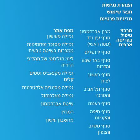
הצהרת נגישות
תנאי שימוש
מדיניות פרטיות
מרכזי
מפת אתר
מכון אברהמסון
טיפול
גמילה מעישון
סניף עין ורד
בפריסה
(מטה ראשי)
גמילה מסוכר ופחמימות
ארצית
ממכרות בשיטה טבעית
סניף ירושלים
ליווי הוליסטי של תהליכי
סניף באר שבע
הרזייה
והדרום
גמילה מקנאביס וסמים
סניף ראשון
קלים
לציון
גמילה מסיגריה אלקטרונית
סניף תל אביב
והמרכז
גמילה מאלכוהול
סניף רעננה
שיטת אברהמסון
סניף חיפה
המגזין
והקריות
מחשבון עישון
סניף משגב
והצפון