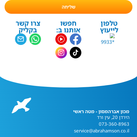
שליחה
טלפון
חפשו
צרו קשר
לייעוץ
אותנו ב:
בקליק
מכון אברהמסון - מטה ראשי
הירדן 20, עין ורד
073-360-8963
service@abrahamson.co.il