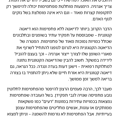
צריך אנרגיה. הימנעות מוחלטת מפחמימות יכולה להימשך רק
לתקופות קצרות מאוד – וגם היא אינה מומלצת בשל נזקים
לגוף האדם.
הדבר הקרוב ביותר לדיאטה ללא פחמימות הוא דיאטה
קטוגנית – שמבוססת על תפקיד עתיר בשומנים ובחלבונים
שכולל כמויות נמוכות מאוד של פחמימות. המטרה של
הדיאטה הקטגונית היא לגרום לגופנו להתחיל לשרוף את
מאגרי השומן שלו לצורך ייצור אנרגיה – וכך בעצם להוביל
לירידה במשקל. חשוב להבין שהדיאטה הקטוגנית נתונה
למחלוקת רפואית – וישנן דעות בעדה ונגדה. ככל הנראה, גם
דיאטה קטוגנית היא אורח חיים שלא ניתן להתמיד בו בצורה
בריאה למשך זמן ממושך.
מעבר לכך, הרבה פעמים הרצון להיפטר מהפחמימות לחלוטין
נובע מתפיסה שגויה לגבי תפקידן. בשל העובדה שפחמימות
נמצאות בכמויות עתירות במזונות “רעים” כמו משקאות
ממותקים או עוגות, אנשים מחליטים שהפחמימות עצמן
בעייתיות. אבל הפחמימות לא גורמות להשמנה – וניתן למצוא