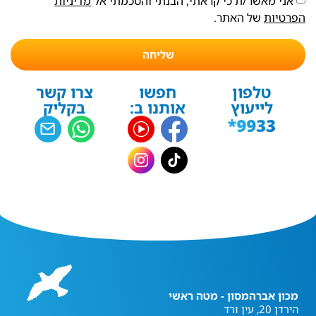
אני מאשר/ת כי קראתי, הבנתי והסכמתי אל
מדיניות
הפרטיות
של האתר.
שליחה
טלפון
חפשו
צרו קשר
לייעוץ
אותנו ב:
בקליק
מכון אברהמסון - מטה ראשי
הירדן 20, עין ורד