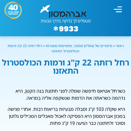
מחשבון עישון
גמילה מעישון
טיפולים נוספים
גמילה ארגונית
חנות המוצרים
גמילה מסוכר ופחמימות
שיטת אברהמסון
ראשי
»
סיפורים של נגמלים מסוכר, פחמימות ממכרות
»
רחל רזתה 22 ק”ג ורמות
הכולסטרול התאזנו
רחל רזתה 22 ק"ג ורמות הכולסטרול
התאזנו
כשרחל אטיאס חיפשה שמלה לפני חתונת בנה הקטן, היא
נדהמה כשראתה את הדמות שנשקפה אליה במראה.
היא שקלה 103 ק”ג וסבלה מבעיות בריאות רבות. אחרי פגישה
במכון אברהמסון היא הפסיקה לאכול מאכלים המכילים גלוטן
וסוכר ולחתונה כבר הגיעה 19 ק”ג פחות.