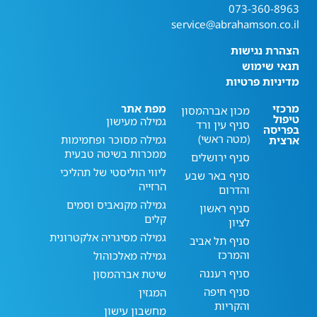
073-360-8963
service@abrahamson.co.il
הצהרת נגישות
תנאי שימוש
מדיניות פרטיות
מרכזי
מפת אתר
מכון אברהמסון
טיפול
גמילה מעישון
סניף עין ורד
בפריסה
(מטה ראשי)
גמילה מסוכר ופחמימות
ארצית
ממכרות בשיטה טבעית
סניף ירושלים
ליווי הוליסטי של תהליכי
סניף באר שבע
הרזייה
והדרום
גמילה מקנאביס וסמים
סניף ראשון
קלים
לציון
גמילה מסיגריה אלקטרונית
סניף תל אביב
והמרכז
גמילה מאלכוהול
סניף רעננה
שיטת אברהמסון
סניף חיפה
המגזין
והקריות
מחשבון עישון