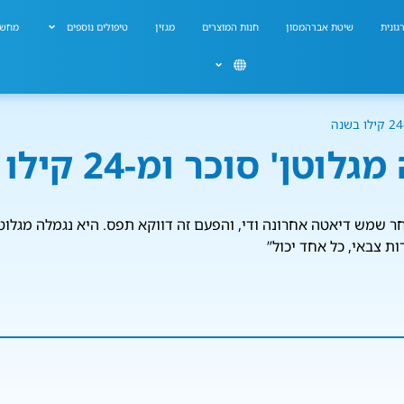
גונית
שיטת אברהמסון
חנות המוצרים
מגזין
טיפולים נוספים
מחשב
וטן' סוכר ומ-24 קילו בשנה
ת צבאי, כל אחד יכול”