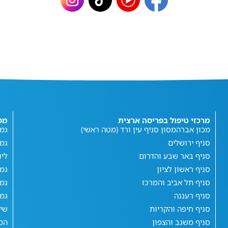
מרכזי טיפול בפריסה ארצית
מפ
מכון אברהמסון סניף עין ורד (מטה ראשי)
גמי
סניף ירושלים
גמ
סניף באר שבע והדרום
ליו
סניף ראשון לציון
גמי
סניף תל אביב והמרכז
גמי
סניף רעננה
גמי
סניף חיפה והקריות
שי
סניף משגב והצפון
המג