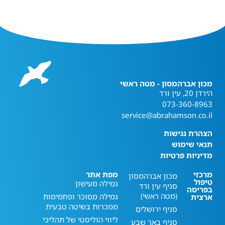
מכון אברהמסון - מטה ראשי
הירדן 20, עין ורד
073-360-8963
service@abrahamson.co.il
הצהרת נגישות
תנאי שימוש
מדיניות פרטיות
מרכזי
מפת אתר
מכון אברהמסון
טיפול
גמילה מעישון
סניף עין ורד
בפריסה
(מטה ראשי)
גמילה מסוכר ופחמימות
ארצית
ממכרות בשיטה טבעית
סניף ירושלים
ליווי הוליסטי של תהליכי
סניף באר שבע