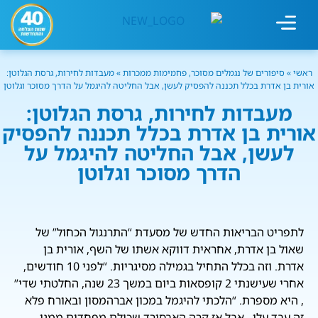
מחשבון עישון
גמילה מעישון
טיפולים נוספים
גמילה ארגונית
חנות המוצרים
גמילה מסוכר ופחמימות
שיטת אברהמסון
ראשי
»
סיפורים של נגמלים מסוכר, פחמימות ממכרות
»
מעבדות לחירות, גרסת הגלוטן:
אורית בן אדרת בכלל תכננה להפסיק לעשן, אבל החליטה להיגמל על הדרך מסוכר וגלוטן
מעבדות לחירות, גרסת הגלוטן:
אורית בן אדרת בכלל תכננה להפסיק
לעשן, אבל החליטה להיגמל על
הדרך מסוכר וגלוטן
לתפריט הבריאות החדש של מסעדת “התרנגול הכחול” של
שאול בן אדרת, אחראית דווקא אשתו של השף, אורית בן
אדרת. וזה בכלל התחיל בגמילה מסיגריות. “לפני 10 חודשים,
אחרי שעישנתי 2 קופסאות ביום במשך 23 שנה, החלטתי שדי”
, היא מספרת. “הלכתי להיגמל במכון אברהמסון ובאורח פלא
זה עבד עלי , אבל אז קרה האבסורד שכולם מפחדים ממנו –