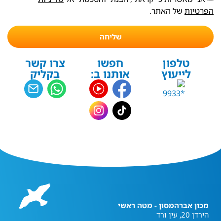
הפרטיות
של האתר.
שליחה
טלפון
חפשו
צרו קשר
לייעוץ
אותנו ב:
בקליק
מכון אברהמסון - מטה ראשי
הירדן 20, עין ורד