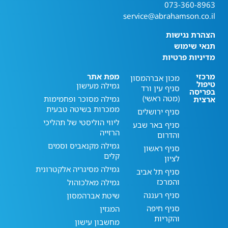
073-360-8963
service@abrahamson.co.il
הצהרת נגישות
תנאי שימוש
מדיניות פרטיות
מרכזי
מפת אתר
מכון אברהמסון
טיפול
גמילה מעישון
סניף עין ורד
בפריסה
(מטה ראשי)
גמילה מסוכר ופחמימות
ארצית
ממכרות בשיטה טבעית
סניף ירושלים
ליווי הוליסטי של תהליכי
סניף באר שבע
הרזייה
והדרום
גמילה מקנאביס וסמים
סניף ראשון
קלים
לציון
גמילה מסיגריה אלקטרונית
סניף תל אביב
והמרכז
גמילה מאלכוהול
סניף רעננה
שיטת אברהמסון
סניף חיפה
המגזין
והקריות
מחשבון עישון