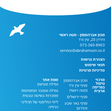
מכון אברהמסון - מטה ראשי
הירדן 20, עין ורד
073-360-8963
service@abrahamson.co.il
הצהרת נגישות
תנאי שימוש
מדיניות פרטיות
מרכזי
מפת אתר
מכון אברהמסון
טיפול
גמילה מעישון
סניף עין ורד
בפריסה
(מטה ראשי)
גמילה מסוכר ופחמימות
ארצית
ממכרות בשיטה טבעית
סניף ירושלים
ליווי הוליסטי של תהליכי
סניף באר שבע
הרזייה
והדרום