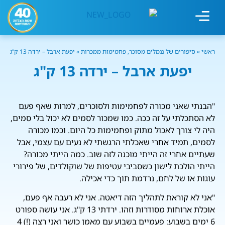
מחשבון עישון
גמילה מעישון
טיפולים נוספים
גמילה ארגונית
חנות המוצרים
גמילה מסוכר ופחמימות
שיטת אברהמסון
ראשי
»
סיפורים של נגמלים מסוכר, פחמימות ממכרות
»
יפעת ארבל – ירדה 13 ק”ג
יפעת ארבל – ירדה 13 ק"ג
"הבנתי שאני מכורה לפחמימות ולסוכרים, למרות שאף פעם
לא הסתכלתי על זה ככה. כמו שמכור לסמים לא יכול בלי סמים,
היה לי צורך לאכול מתוק ופחמימות כל היום. וכמו מכורה
לסמים, תמיד אחרי שאכלתי הרגשתי לא נעים עם עצמי, אבל
שעתיים אחרי זה הייתי מוכנה לזה שוב. כמה הייתי מכורה?
הייתי הולכת לישון כשסביבי עטיפות של שוקולדים, של פירורי
עוגות או של לחם, נרדמת תוך כדי אכילה.
"אני לא קוראת לתהליך הזה דיאטה. אני לא רעבה אף פעם,
אוכלת ארוחות מסודרות וזהו. ירדתי 13 ק"ג. אני עושה ספורט
6 ימים בשבוע: פעמיים בשבוע עם מאמן כושר ואני רצה (!) 4