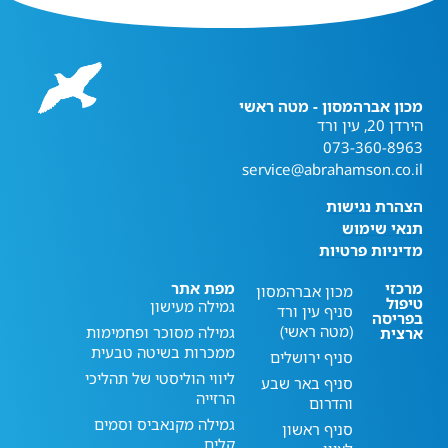
מכון אברהמסון - מטה ראשי
הירדן 20, עין ורד
073-360-8963
service@abrahamson.co.il
הצהרת נגישות
תנאי שימוש
מדיניות פרטיות
מרכזי
מפת אתר
מכון אברהמסון
טיפול
גמילה מעישון
סניף עין ורד
בפריסה
(מטה ראשי)
גמילה מסוכר ופחמימות
ארצית
ממכרות בשיטה טבעית
סניף ירושלים
ליווי הוליסטי של תהליכי
סניף באר שבע
הרזייה
והדרום
גמילה מקנאביס וסמים
סניף ראשון
קלים