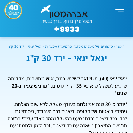
מחשבון עישון
גמילה מעישון
טיפולים נוספים
גמילה ארגונית
חנות המוצרים
גמילה מסוכר ופחמימות
שיטת אברהמסון
ראשי
»
סיפורים של נגמלים מסוכר, פחמימות ממכרות
»
יגאל ינאי – ירד 30 ק”ג
יגאל ינאי – ירד 30 ק"ג
יגאל ינאי (49), נשוי ואב לשלוש בנות, איש מחשבים, מקדימה
שהגיע למשקל שיא של 135 קילוגרמים
. "מרגיש צעיר ב-20
שנים"
"יותר מ-30 שנה אני נלחם בעודף משקל, ללא שום הצלחה.
ניסיתי דיאטות של הקופה, דיאטה דרך העבודה, ניסיתי גם
לבד. בכל דיאטה ירדתי מעט במשקל ומהר מאוד עליתי בחזרה.
תחושת התיאבון נשארה עם כל דיאטה, וכל הזמן נלחמתי עם
עצמי ועם התיאבון"