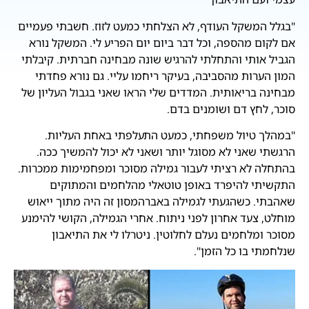
"בגלל המשקל העודף, לא הצלחתי כמעט לזוז. חשבתי פעמיים
אם לקום מהספה, וכל דבר ביום יום הפריע לי. המשקל נורא
הגביל אותי והתחלתי להרגיש שונה מבחינה חברתית. קיבלתי
המון הערות מהסביבה, בעיקר ריחמו עליי. גם נורא פחדתי
מבחינה בריאותית. המדדים שלי הראו שאני בגבול העליון של
סוכר, לחץ דם ושומנים בדם.
"במהלך טיול משפחתי, כמעט התעלפתי באחת העליות.
הרגשתי שאני לא מסוגל יותר ושאני לא יכול להמשיך ככה.
בהתחלה לא רציתי לעבור גמילה מסוכר ומפחמימות ממכרות.
התקשיתי להיפרד באופן טוטאלי מהלחמים והמתוקים
שאהבתי. כשהגעתי לגמילה באברהמסון זה היה מתוך ייאוש
מוחלט, צעד אחרון לפני ניתוח. אחרי הגמילה, הקושי להימנע
מסוכר ומלחמים נעלם לחלוטין. ניטרלו לי את התיאבון
שנלחמתי בו כל הזמן".