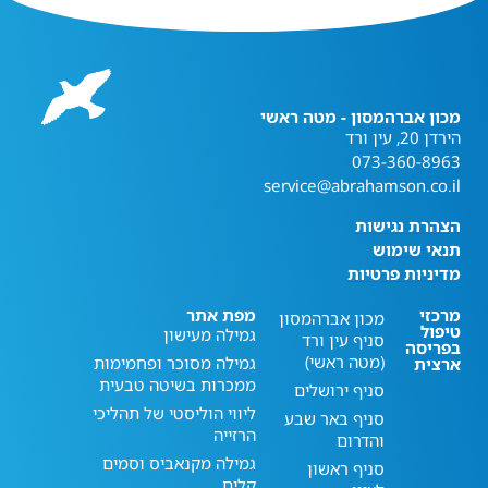
מכון אברהמסון - מטה ראשי
הירדן 20, עין ורד
073-360-8963
service@abrahamson.co.il
הצהרת נגישות
תנאי שימוש
מדיניות פרטיות
מרכזי
מפת אתר
מכון אברהמסון
טיפול
גמילה מעישון
סניף עין ורד
בפריסה
(מטה ראשי)
גמילה מסוכר ופחמימות
ארצית
ממכרות בשיטה טבעית
סניף ירושלים
ליווי הוליסטי של תהליכי
סניף באר שבע
הרזייה
והדרום
גמילה מקנאביס וסמים
סניף ראשון
קלים