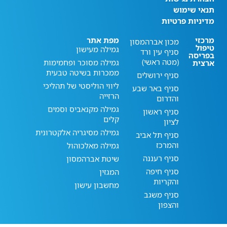
תנאי שימוש
מדיניות פרטיות
מרכזי
מפת אתר
מכון אברהמסון
טיפול
גמילה מעישון
סניף עין ורד
בפריסה
(מטה ראשי)
גמילה מסוכר ופחמימות
ארצית
ממכרות בשיטה טבעית
סניף ירושלים
ליווי הוליסטי של תהליכי
סניף באר שבע
הרזייה
והדרום
גמילה מקנאביס וסמים
סניף ראשון
קלים
לציון
גמילה מסיגריה אלקטרונית
סניף תל אביב
והמרכז
גמילה מאלכוהול
סניף רעננה
שיטת אברהמסון
סניף חיפה
המגזין
והקריות
מחשבון עישון
סניף משגב
והצפון