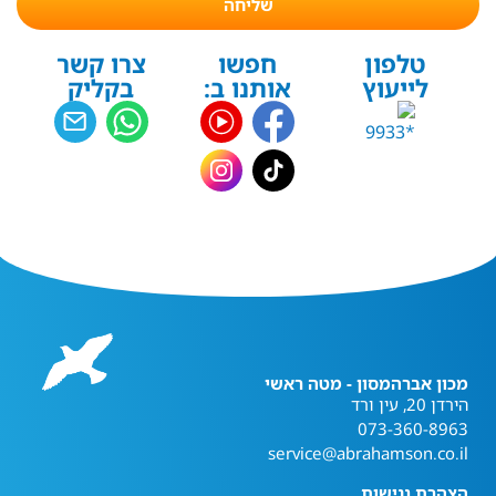
שליחה
טלפון
חפשו
צרו קשר
לייעוץ
אותנו ב:
בקליק
מכון אברהמסון - מטה ראשי
הירדן 20, עין ורד
073-360-8963
service@abrahamson.co.il
הצהרת נגישות