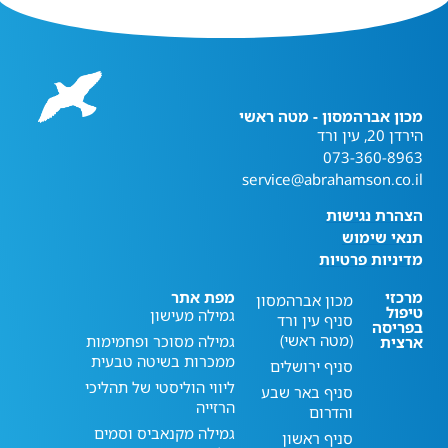
מכון אברהמסון - מטה ראשי
הירדן 20, עין ורד
073-360-8963
service@abrahamson.co.il
הצהרת נגישות
תנאי שימוש
מדיניות פרטיות
מרכזי
מפת אתר
מכון אברהמסון
טיפול
גמילה מעישון
סניף עין ורד
בפריסה
(מטה ראשי)
גמילה מסוכר ופחמימות
ארצית
ממכרות בשיטה טבעית
סניף ירושלים
ליווי הוליסטי של תהליכי
סניף באר שבע
הרזייה
והדרום
גמילה מקנאביס וסמים
סניף ראשון