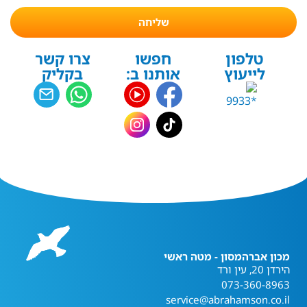
שליחה
טלפון
חפשו
צרו קשר
לייעוץ
אותנו ב:
בקליק
מכון אברהמסון - מטה ראשי
הירדן 20, עין ורד
073-360-8963
service@abrahamson.co.il