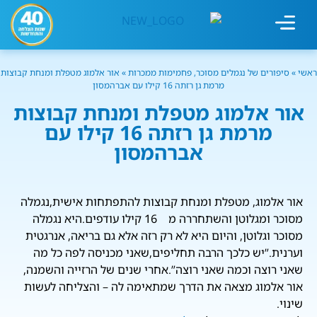
מחשבון עישון
גמילה מעישון
טיפולים נוספים
גמילה ארגונית
חנות המוצרים
גמילה מסוכר ופחמימות
שיטת אברהמסון
ראשי
»
סיפורים של נגמלים מסוכר, פחמימות ממכרות
»
אור אלמוג מטפלת ומנחת קבוצות
מרמת גן רזתה 16 קילו עם אברהמסון
אור אלמוג מטפלת ומנחת קבוצות
מרמת גן רזתה 16 קילו עם
אברהמסון
אור אלמוג, מטפלת ומנחת קבוצות להתפתחות אישית,נגמלה
מסוכר ומגלוטן והשתחררה מ 16 קילו עודפים.היא נגמלה
מסוכר וגלוטן, והיום היא לא רק רזה אלא גם בריאה, אנרגטית
וערנית.”יש כלכך הרבה תחליפים,שאני מכניסה לפה כל מה
שאני רוצה וכמה שאני רוצה”.אחרי שנים של הרזייה והשמנה,
אור אלמוג מצאה את הדרך שמתאימה לה – והצליחה לעשות
שינוי.