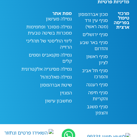
מדיניות פרטיות
מרכזי
מפת אתר
מכון אברהמסון
טיפול
גמילה מעישון
סניף עין ורד
בפריסה
(מטה ראשי)
גמילה מסוכר ופחמימות
ארצית
ממכרות בשיטה טבעית
סניף ירושלים
ליווי הוליסטי של תהליכי
סניף באר שבע
הרזייה
והדרום
גמילה מקנאביס וסמים
סניף ראשון
קלים
לציון
גמילה מסיגריה אלקטרונית
סניף תל אביב
והמרכז
גמילה מאלכוהול
סניף רעננה
שיטת אברהמסון
סניף חיפה
המגזין
והקריות
מחשבון עישון
סניף משגב
והצפון