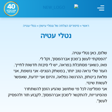
מחשבון עישון
גמילה מעישון
טיפולים נוספים
גמילה ארגונית
חנות המוצרים
גמילה מסוכר ופחמימות
שיטת אברהמסון
ראשי
»
סיפורים הצלחה של נגמלי עישון
»
נטלי עטיה
נטלי עטיה
שלום, כאן נטלי עטיה.
“הפסקתי לעשן ב’מכון אברהמסון’, וקל לי.
מאז, כשאני מסתכלת במראה, יש לי סיבות חדשות לחייך.
העור שלי נראה טוב יותר, במשחק הטניס- אני נושמת, אני
מלאת ביטחון, ההרגשה נפלאה, והיום אני יודעת, שאפשר
לעשות שינוי.
אני ממליצה לכל מי שחושב שהגיע הזמן להשתחרר
מהסיגריות, להתקשר ל’מכון אברהמסון’, לקבוע תור ולהפסיק
לעשן”.