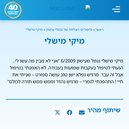
מחשבון עישון
גמילה מעישון
טיפולים נוספים
גמילה ארגונית
חנות המוצרים
גמילה מסוכר ופחמימות
שיטת אברהמסון
ראשי
»
סיפורים הצלחה של נגמלי עישון
»
מיקי מישלי
מיקי מישלי
מיקי מישלי נגמל מעישון 6/2009 "אני לא מבין מה עשו לי ,
הגעתי לטיפול בעקבות שמועות בעבודה. לא האמנתי בטיפול
אבל זה עבד. מרגיש נפלא ישן טוב עושה ספורט – שניתי את
חיי ! התהפכתי לגמרי – מרגיש נהדר וממש ממש תודה לכולם"
שיתוף מהיר