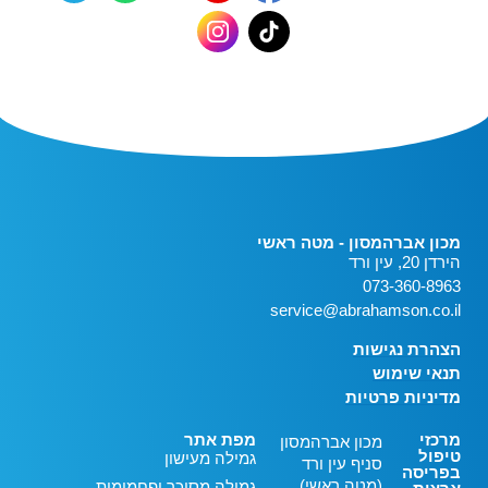
מכון אברהמסון - מטה ראשי
הירדן 20, עין ורד
073-360-8963
service@abrahamson.co.il
הצהרת נגישות
תנאי שימוש
מדיניות פרטיות
מרכזי
מפת אתר
מכון אברהמסון
טיפול
גמילה מעישון
סניף עין ורד
בפריסה
(מטה ראשי)
גמילה מסוכר ופחמימות