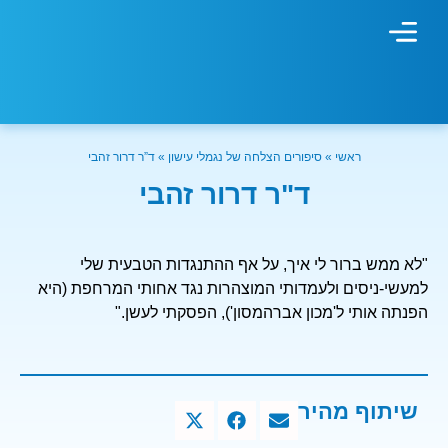
מחשבון עישון
גמילה מעישון
טיפולים נוספים
גמילה ארגונית
חנות המוצרים
גמילה מסוכר ופחמימות
שיטת אברהמסון
ראשי
»
סיפורים הצלחה של נגמלי עישון
»
ד”ר דרור זהבי
ד"ר דרור זהבי
"לא ממש ברור לי איך, על אף ההתנגדות הטבעית שלי
למעשי-ניסים ולעמדותי המוצהרות נגד אחותי המרחפת (היא
הפנתה אותי ל'מכון אברהמסון'), הפסקתי לעשן."
שיתוף מהיר