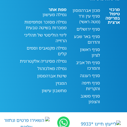
מרכזי
מפת אתר
מכון אברהמסון
טיפול
גמילה מעישון
סניף עין ורד
בפריסה
(מטה ראשי)
גמילה מסוכר ופחמימות
ארצית
ממכרות בשיטה טבעית
סניף ירושלים
ליווי הוליסטי של תהליכי
סניף באר שבע
הרזייה
והדרום
גמילה מקנאביס וסמים
סניף ראשון
קלים
לציון
גמילה מסיגריה אלקטרונית
סניף תל אביב
והמרכז
גמילה מאלכוהול
סניף רעננה
שיטת אברהמסון
סניף חיפה
המגזין
והקריות
מחשבון עישון
סניף משגב
והצפון