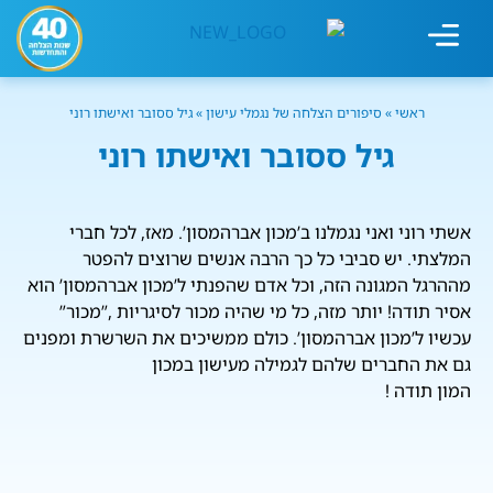
מחשבון עישון
גמילה מעישון
טיפולים נוספים
גמילה ארגונית
חנות המוצרים
גמילה מסוכר ופחמימות
שיטת אברהמסון
ראשי
»
סיפורים הצלחה של נגמלי עישון
»
גיל ססובר ואישתו רוני
גיל ססובר ואישתו רוני
אשתי רוני ואני נגמלנו ב’מכון אברהמסון’. מאז, לכל חברי
המלצתי. יש סביבי כל כך הרבה אנשים שרוצים להפטר
מההרגל המגונה הזה, וכל אדם שהפנתי ל’מכון אברהמסון’ הוא
אסיר תודה! יותר מזה, כל מי שהיה מכור לסיגריות ,”מכור”
עכשיו ל’מכון אברהמסון’. כולם ממשיכים את השרשרת ומפנים
גם את החברים שלהם לגמילה מעישון במכון
המון תודה !