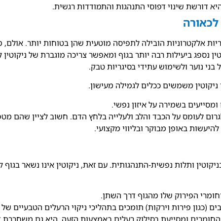
יא דורשת שינוי דפוסי התנהגות והתמודדות רגשית.
 לכאורה
ות אלקטרוניות הובילה לתפיסה מוטעית שהן בטוחות יותר. אולם, מרב
וטין נספג ביעילות רבה יותר בגוף ומאפשר צריכה מוגברת של ניקוט
ני נוער ולשימוש עתידי בסיגריות טבק.
ניקוטין משמשים ככלים לגמילה מעישון.
מסייעים בשמירה על איזון נפשי.
ים לגרום לעומס על הכבד והלב ולעלייה בלחץ הדם. חשוב לציין שהם 
היעשות באופן מבוקר ובליווי מקצועי.
יקוטין ותלות נפשית-התנהגותית. עם זאת, ניקוטין אינו נשאר בגוף לצ
חומרי הפירוק שלו מהגוף דרך השתן.
בים (כגון פירות וירקות) תומכים בתהליכי ניקוי הרעלים הטבעיים של 
 החומרים ומסייעת בסילוק רעלים באמצעות הזעה. היא גם משחררת