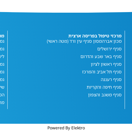
מרכזי טיפול בפריסה ארצית
מפ
מכון אברהמסון סניף עין ורד (מטה ראשי)
גמי
סניף ירושלים
גמ
סניף באר שבע והדרום
ליו
סניף ראשון לציון
גמי
סניף תל אביב והמרכז
גמי
סניף רעננה
גמי
סניף חיפה והקריות
שי
סניף משגב והצפון
המג
מחש
Powered By Elektro