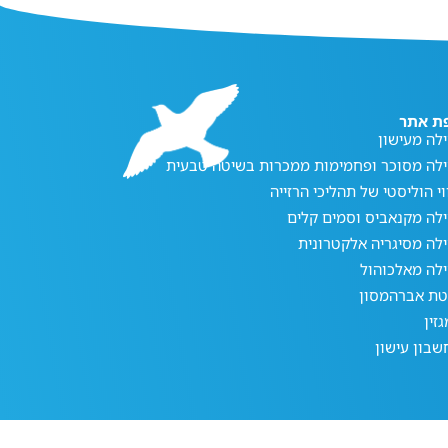
ת אתר
לה מעישון
ילה מסוכר ופחמימות ממכרות בשיטה טבעית
וי הוליסטי של תהליכי הרזייה
לה מקנאביס וסמים קלים
לה מסיגריה אלקטרונית
לה מאלכוהול
טת אברהמסון
זין
בון עישון