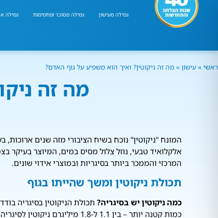
גמילה מעישון
גמילה מסוכר ופחמימות
גמילה אר
ראשי
»
עישון
»
מה זה ניקוטין? ואיך הוא משפיע על גוף האדם?
מה זה ניקו
המונח "ניקוטין" נוכח בשיח הציבורי מזה שנים ארוכות, ב
אלקלואיד טבעי, נוזל צלול מסיס במים, המיוצר בעיקר 
המרכזי והממכר ביותר בסיגריות ובמוצרי אידוי שונים.
תכולת ניקוטין ומשך שהייתו בגוף
כמה ניקוטין יש בסיגריה?
כמות קטנה יותר – בין 1.1 ל-1.8 מיליגרם ניקוטין לסיגריה. אחוז הניקוטין מסך הסיגריה הוא זעיר, בין 1% ל-3% בלבד.