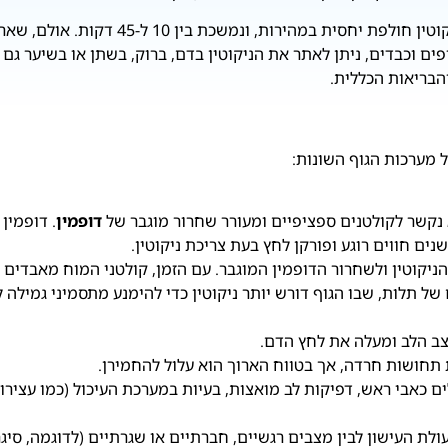
ההשפעה המיידית של הניקוטין חולפת י
 וכבדים, ניתן לאתר את הניקוטין בדם, ברוק, בשתן או בשיער גם 
הבריאות הכללית.
 מערכות הגוף השונות:
א נקשר לקולטנים ספציפיים ומעורר שחרור מוגבר של
דופמין
. דופמין
ים חווים רוגע ופורקן לחץ בעת צריכת ניקוטין.
יקוטין ולשחרור הדופמין המוגבר. עם הזמן, קולטני המוח מאבדים מר
ל תלות, שבו הגוף דורש יותר ניקוטין כדי להימנע מתסמיני גמילה ל
צב הלב ומעלה את לחץ הדם.
 תחושות חרדה, אך בטווח הארוך הוא עלול להחמירן.
ים כאבי ראש, דפיקות לב מואצות, בעיות במערכת העיכול (כמו עצירו
עולת העישון לבין מצבים רגשיים, חברתיים או שגרתיים (לדוגמה, ס