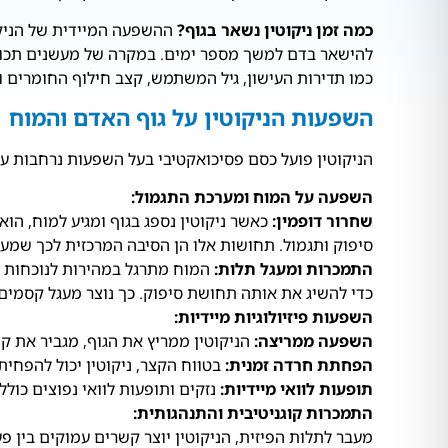
כמה זמן ניקוטין נשאר בגוף?
להישאר בדם למשך מספר ימים. במקרה של מעשנים תכופים
כמו תדירות העישון, גיל המשתמש, קצב חילוף החומרים ו
השפעות הניקוטין על גוף האדם והמוח
הניקוטין פועל כסם פסיכואקטיבי בעל השפעות נרחבות על
השפעה על המוח ומערכת התגמול:
שחרור דופמין:
כאשר ניקוטין נספג בגוף ומגיע למוח, הו
סיפוק ותגמול. תחושות אלו הן הסיבה המרכזית לכך שמעשנ
התמכרות ומעגל תלות:
המוח מתרגל במהירות לנוכחות הנ
כדי להשיג את אותה תחושת סיפוק. כך נוצר מעגל קסמים ש
השפעות פיזיולוגיות מיידיות:
השפעה ממריצה:
הניקוטין ממריץ את הגוף, מגביר את ק
הפחתת חרדה זמנית:
בטווח הקצר, ניקוטין יכול להפחית
תופעות לוואי מיידיות:
נזקים ותופעות לוואי נפוצים כולל
התמכרות קוגניטיבית והתנהגותית:
מעבר לתלות הפיזית, הניקוטין יוצר קשרים עמוקים בין פ