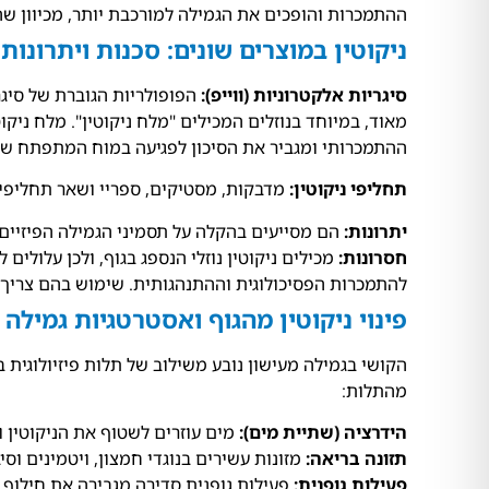
ההתמכרות והופכים את הגמילה למורכבת יותר, מכיוון שה
ניקוטין במוצרים שונים: סכנות ויתרונות
סיגריות אלקטרוניות (ווייפ):
הפופולריות הגוברת של סיגרי
מאוד, במיוחד בנוזלים המכילים "מלח ניקוטין". מלח ניק
ההתמכרותי ומגביר את הסיכון לפגיעה במוח המתפתח של ב
תחליפי ניקוטין:
מדבקות, מסטיקים, ספריי ושאר תחליפי 
יתרונות:
הם מסייעים בהקלה על תסמיני הגמילה הפיזיים ו
חסרונות:
מכילים ניקוטין נוזלי הנספג בגוף, ולכן עלול
להתמכרות הפסיכולוגית וההתנהגותית. שימוש בהם צריך ל
פינוי ניקוטין מהגוף ואסטרטגיות גמילה
הקושי בגמילה מעישון נובע משילוב של תלות פיזיולוגית בנ
מהתלות:
הידרציה (שתיית מים):
מים עוזרים לשטוף את הניקוטין ו
תזונה בריאה:
מזונות עשירים בנוגדי חמצון, ויטמינים וסי
פעילות גופנית:
פעילות גופנית סדירה מגבירה את חילוף