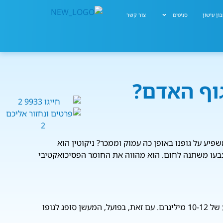
ון עישון
סניפים
צור קשר
גוף האדם?
שפיע על גופנו באופן כה עמוק וממכר? ניקוטין הוא
צבעו משתנה לחום. הוא מהווה את החומר הפסיכואקטיבי
תכולת הניקוטין בסיגריה בודדת משתנה בין מותגים, ונעה בדרך כלל בין 6 ל-28 מיליגרם, עם ממוצע של 10-12 מיליגרם. עם זאת, בפועל, המעשן סופג לגופו