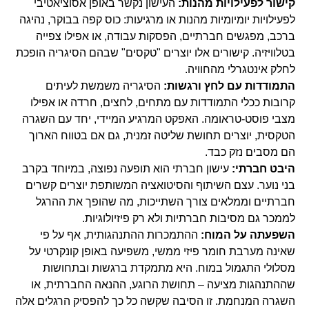
קישור לפעילויות מהנות:
העישון נקשר באופן אסוציאטיבי
לפעילויות יומיומיות מהנות או מרגיעות: כוס קפה בבוקר, נהיגה
ברכב, מפגשים חברתיים, הפסקות עבודה, או אפילו צפייה
בטלוויזיה. קישורים אלו יוצרים "טקסים" שבהם הסיגריה הופכת
לחלק אינטגרלי מהחוויה.
התמודדות עם לחץ ורגשות:
הסיגריה משמשת לעיתים
קרובות ככלי התמודדות עם מתחים, לחצים, חרדה או אפילו
מצבי פוסט-טראומה. האפקט המרגיע המיידי, יחד עם השגרה
הטקסית, יוצרים תחושת שליטה זמנית, גם אם בטווח הארוך
הם מסבים נזק כבד.
היבט חברתי:
עישון חברתי הוא תופעה נפוצה, במיוחד בקרב
בני נוער. עצם השיתוף והסיטואציה המשותפת יוצרים קשרים
חברתיים וממלאים צורך השתייכות, מה שהופך את ההרגל
לממכר גם מסיבות חברתיות ולא רק פיזיולוגיות.
השפעתה על המוח:
ההתמכרות ההתנהגותית, אף על פי
שאינה מערבת חומר פיזי ממשי, משפיעה באופן קונקרטי על
מסלולי התגמול במוח. היא מתמקדת ברגשות ובתחושות
שההתנהגות מציעה – תחושת הרוגע, ההנאה החברתית, או
השגרה המנחמת. זו הסיבה שקשה כל כך להפסיק הרגלים אלה