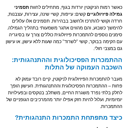
כאשר רמות הניקוטין יורדות בגוף, מתחילים לחוות
תסמיני
גמילה פיזיולוגיים
קשים: עייפות, קשיי שינה, עצירות, עצבנות,
חרדה וקושי להתרכז ולחשוב בבהירות. תסמינים אלו עלולים
להימשך כשבוע, והם מהווים אתגר משמעותי בתהליך הגמילה.
סימנים נוספים להתמכרות פיזיולוגית כוללים צורך עז בסיגריה
עם הקימה בבוקר, קושי "לשרוד" כמה שעות ללא עישון, או עישון
גם במצבי חולי.
ההתמכרות הפסיכולוגית וההתנהגותית:
השכבה העמוקה של התלות
מעבר להתמכרות הפיזיולוגית לניקוטין, קיים רובד עמוק לא
פחות – ההתמכרות הפסיכולוגית וההתנהגותית. העישון הופך
לחלק בלתי נפרד משגרת החיים, משתלב בטקסים ובפעילויות
יומיומיות, ועלול להיות חזק אפילו יותר מהמרכיבים הגופניים של
ההתמכרות.
כיצד מתפתחת התמכרות התנהגותית?