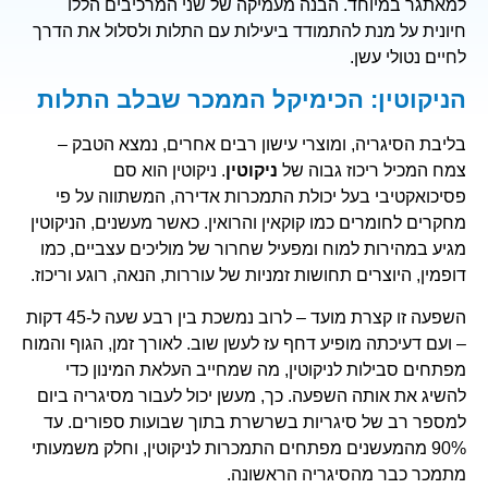
למאתגר במיוחד. הבנה מעמיקה של שני המרכיבים הללו
חיונית על מנת להתמודד ביעילות עם התלות ולסלול את הדרך
לחיים נטולי עשן.
הניקוטין: הכימיקל הממכר שבלב התלות
בליבת הסיגריה, ומוצרי עישון רבים אחרים, נמצא הטבק –
צמח המכיל ריכוז גבוה של
ניקוטין
. ניקוטין הוא סם
פסיכואקטיבי בעל יכולת התמכרות אדירה, המשתווה על פי
מחקרים לחומרים כמו קוקאין והרואין. כאשר מעשנים, הניקוטין
מגיע במהירות למוח ומפעיל שחרור של מוליכים עצביים, כמו
דופמין, היוצרים תחושות זמניות של עוררות, הנאה, רוגע וריכוז.
השפעה זו קצרת מועד – לרוב נמשכת בין רבע שעה ל-45 דקות
– ועם דעיכתה מופיע דחף עז לעשן שוב. לאורך זמן, הגוף והמוח
מפתחים סבילות לניקוטין, מה שמחייב העלאת המינון כדי
להשיג את אותה השפעה. כך, מעשן יכול לעבור מסיגריה ביום
למספר רב של סיגריות בשרשרת בתוך שבועות ספורים. עד
90% מהמעשנים מפתחים התמכרות לניקוטין, וחלק משמעותי
מתמכר כבר מהסיגריה הראשונה.