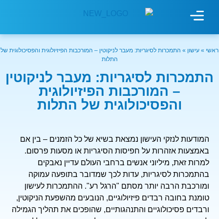
מחשבון עישון
גמילה מעישון
טיפולים נוספים
גמילה ארגונית
חנות המוצרים
גמילה מסוכר ופחמימות
שיטת אברהמסון
ראשי
»
עישון
»
התמכרות לסיגריות: מעבר לניקוטין – המורכבות הפיזיולוגית והפסיכולוגית של
התלות
התמכרות לסיגריות: מעבר לניקוטין
– המורכבות הפיזיולוגית
והפסיכולוגית של התלות
המודעות לנזקי העישון נמצאת בשיא של כל הזמנים – בין אם
באמצעות אזהרות על חפיסות הסיגריות או מסעות פרסום.
למרות זאת, מיליוני אנשים ברחבי העולם עדיין נאבקים
בהתמכרות לסיגריות, עדות לכך שמדובר בתופעה עמוקה
ומורכבת הרבה יותר מסתם "הרגל רע". ההתמכרות לעישון
טומנת בחובה רבדים פיזיולוגיים, הנובעים מהשפעת הניקוטין,
ורבדים פסיכולוגיים והתנהגותיים, שהופכים את תהליך הגמילה