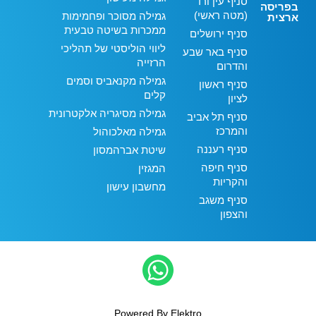
סניף עין ורד
בפריסה
(מטה ראשי)
גמילה מסוכר ופחמימות
ארצית
ממכרות בשיטה טבעית
סניף ירושלים
ליווי הוליסטי של תהליכי
סניף באר שבע
הרזייה
והדרום
גמילה מקנאביס וסמים
סניף ראשון
קלים
לציון
גמילה מסיגריה אלקטרונית
סניף תל אביב
והמרכז
גמילה מאלכוהול
סניף רעננה
שיטת אברהמסון
סניף חיפה
המגזין
והקריות
מחשבון עישון
סניף משגב
והצפון
Powered By Elektro