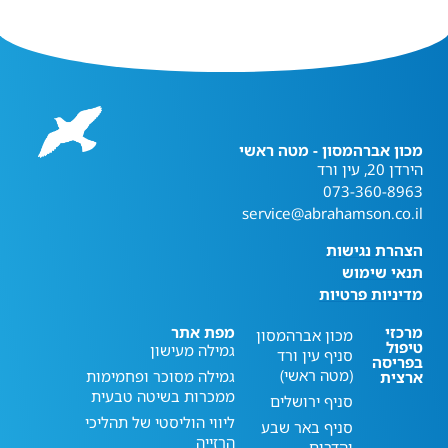
מכון אברהמסון - מטה ראשי
הירדן 20, עין ורד
073-360-8963
service@abrahamson.co.il
הצהרת נגישות
תנאי שימוש
מדיניות פרטיות
מרכזי
מפת אתר
מכון אברהמסון
טיפול
גמילה מעישון
סניף עין ורד
בפריסה
(מטה ראשי)
גמילה מסוכר ופחמימות
ארצית
ממכרות בשיטה טבעית
סניף ירושלים
ליווי הוליסטי של תהליכי
סניף באר שבע
הרזייה
והדרום