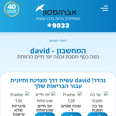
מחשבון עישון
גמילה מעישון
טיפולים נוספים
גמילה ארגונית
חנות המוצרים
גמילה מסוכר ופחמימות
שיטת אברהמסון
ראשי
»
david
המחשבון - david
כמה כסף חסכת וכמה ימי חיים הרווחת
נהדר! david עשית דרך מצוינת וחיונית
עבור הבריאות שלך
עד כה
שהיו שווים
ימי חיים
סיגריות
חסכת
ל -
שהרווחת
שלא
עישנת