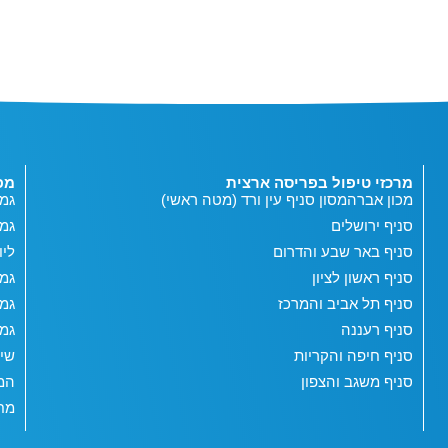
מרכזי טיפול בפריסה ארצית
מפ
מכון אברהמסון סניף עין ורד (מטה ראשי)
גמי
סניף ירושלים
גמ
סניף באר שבע והדרום
ליו
סניף ראשון לציון
גמי
סניף תל אביב והמרכז
גמי
סניף רעננה
גמי
סניף חיפה והקריות
שי
סניף משגב והצפון
המג
מחש