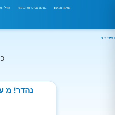
גמילה מעישון
גמילה מסוכר ופחמימות
גמילה אר
ראשי
»
מ
כמ
נהדר! מ ע