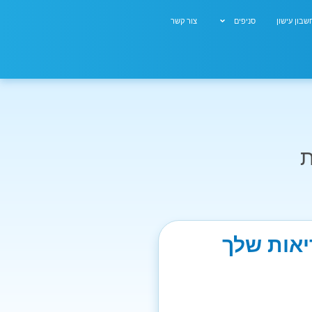
בון עישון
סניפים
צור קשר
ת
יאות שלך