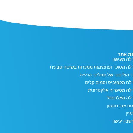
ת אתר
לה מעישון
ילה מסוכר ופחמימות ממכרות בשיטה טבעית
וי הוליסטי של תהליכי הרזייה
לה מקנאביס וסמים קלים
לה מסיגריה אלקטרונית
לה מאלכוהול
טת אברהמסון
זין
בון עישון