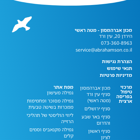
מכון אברהמסון - מטה ראשי
הירדן 20, עין ורד
073-360-8963
service@abrahamson.co.il
הצהרת נגישות
תנאי שימוש
מדיניות פרטיות
מרכזי
מפת אתר
מכון אברהמסון
טיפול
גמילה מעישון
סניף עין ורד
בפריסה
(מטה ראשי)
גמילה מסוכר ופחמימות
ארצית
ממכרות בשיטה טבעית
סניף ירושלים
ליווי הוליסטי של תהליכי
סניף באר שבע
הרזייה
והדרום
גמילה מקנאביס וסמים
סניף ראשון
קלים
לציון