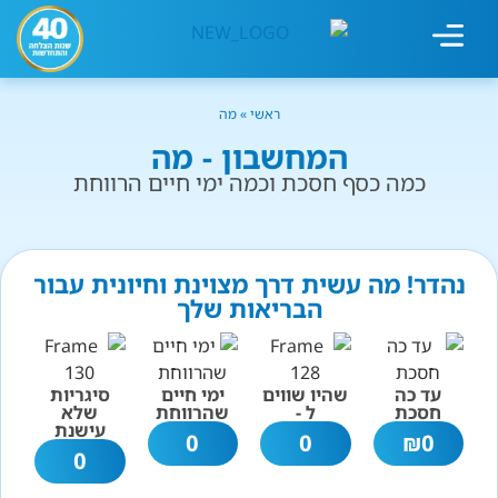
מחשבון עישון
גמילה מעישון
טיפולים נוספים
גמילה ארגונית
חנות המוצרים
גמילה מסוכר ופחמימות
שיטת אברהמסון
ראשי
»
מה
המחשבון - מה
כמה כסף חסכת וכמה ימי חיים הרווחת
נהדר! מה עשית דרך מצוינת וחיונית עבור
הבריאות שלך
עד כה
שהיו שווים
ימי חיים
סיגריות
חסכת
ל -
שהרווחת
שלא
עישנת
0
0
₪
0
0