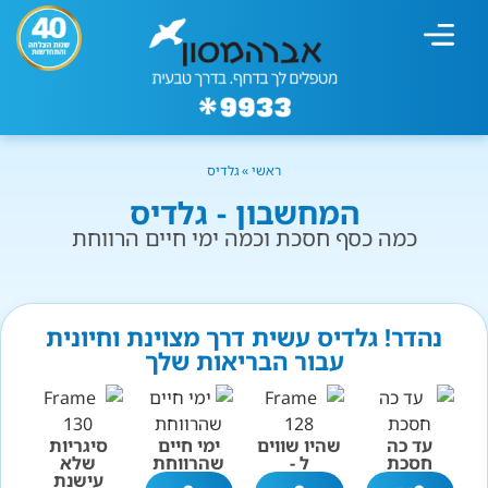
מחשבון עישון
גמילה מעישון
טיפולים נוספים
גמילה ארגונית
חנות המוצרים
גמילה מסוכר ופחמימות
שיטת אברהמסון
ראשי
»
גלדיס
המחשבון - גלדיס
כמה כסף חסכת וכמה ימי חיים הרווחת
נהדר! גלדיס עשית דרך מצוינת וחיונית
עבור הבריאות שלך
עד כה
שהיו שווים
ימי חיים
סיגריות
חסכת
ל -
שהרווחת
שלא
עישנת