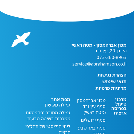
מכון אברהמסון - מטה ראשי
הירדן 20, עין ורד
073-360-8963
service@abrahamson.co.il
הצהרת נגישות
תנאי שימוש
מדיניות פרטיות
מרכזי
מפת אתר
מכון אברהמסון
טיפול
גמילה מעישון
סניף עין ורד
בפריסה
(מטה ראשי)
גמילה מסוכר ופחמימות
ארצית
ממכרות בשיטה טבעית
סניף ירושלים
ליווי הוליסטי של תהליכי
סניף באר שבע
הרזייה
והדרום