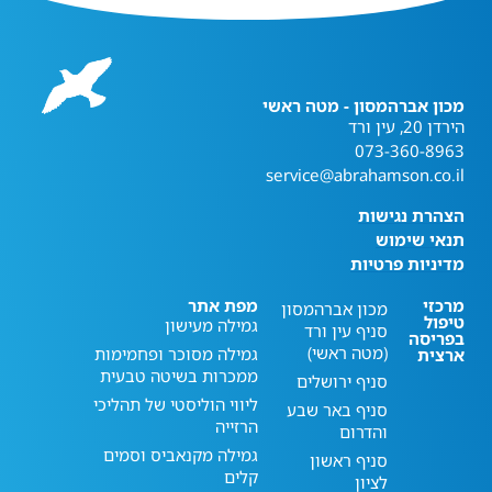
מכון אברהמסון - מטה ראשי
הירדן 20, עין ורד
073-360-8963
service@abrahamson.co.il
הצהרת נגישות
תנאי שימוש
מדיניות פרטיות
מרכזי
מפת אתר
מכון אברהמסון
טיפול
גמילה מעישון
סניף עין ורד
בפריסה
(מטה ראשי)
גמילה מסוכר ופחמימות
ארצית
ממכרות בשיטה טבעית
סניף ירושלים
ליווי הוליסטי של תהליכי
סניף באר שבע
הרזייה
והדרום
גמילה מקנאביס וסמים
סניף ראשון
קלים
לציון