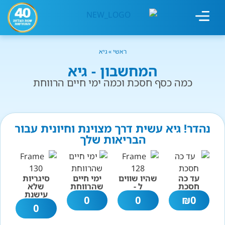
מחשבון עישון
גמילה מעישון
טיפולים נוספים
גמילה ארגונית
חנות המוצרים
גמילה מסוכר ופחמימות
שיטת אברהמסון
ראשי
»
גיא
המחשבון - גיא
כמה כסף חסכת וכמה ימי חיים הרווחת
נהדר! גיא עשית דרך מצוינת וחיונית עבור
הבריאות שלך
עד כה
שהיו שווים
ימי חיים
סיגריות
חסכת
ל -
שהרווחת
שלא
עישנת
0
0
₪
0
0