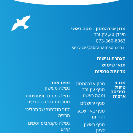
מכון אברהמסון - מטה ראשי
הירדן 20, עין ורד
073-360-8963
service@abrahamson.co.il
הצהרת נגישות
תנאי שימוש
מדיניות פרטיות
מרכזי
מפת אתר
מכון אברהמסון
טיפול
גמילה מעישון
סניף עין ורד
בפריסה
(מטה ראשי)
גמילה מסוכר ופחמימות
ארצית
ממכרות בשיטה טבעית
סניף ירושלים
ליווי הוליסטי של תהליכי
סניף באר שבע
הרזייה
והדרום
גמילה מקנאביס וסמים
סניף ראשון
קלים
לציון