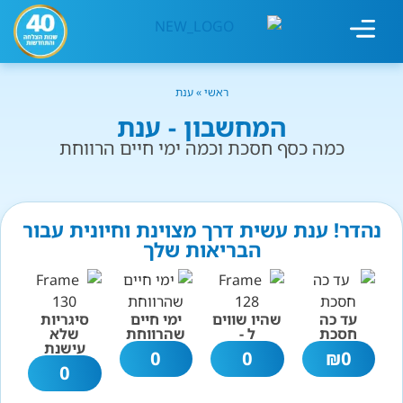
מחשבון עישון
גמילה מעישון
טיפולים נוספים
גמילה ארגונית
חנות המוצרים
גמילה מסוכר ופחמימות
שיטת אברהמסון
ראשי
»
ענת
המחשבון - ענת
כמה כסף חסכת וכמה ימי חיים הרווחת
נהדר! ענת עשית דרך מצוינת וחיונית עבור
הבריאות שלך
עד כה
שהיו שווים
ימי חיים
סיגריות
חסכת
ל -
שהרווחת
שלא
עישנת
0
0
₪
0
0