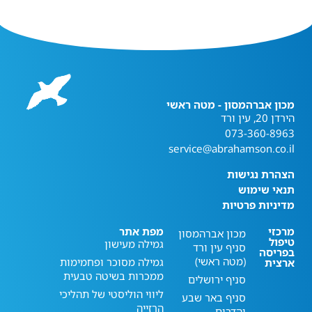
מכון אברהמסון - מטה ראשי
הירדן 20, עין ורד
073-360-8963
service@abrahamson.co.il
הצהרת נגישות
תנאי שימוש
מדיניות פרטיות
מרכזי
מפת אתר
מכון אברהמסון
טיפול
גמילה מעישון
סניף עין ורד
בפריסה
(מטה ראשי)
גמילה מסוכר ופחמימות
ארצית
ממכרות בשיטה טבעית
סניף ירושלים
ליווי הוליסטי של תהליכי
סניף באר שבע
הרזייה
והדרום