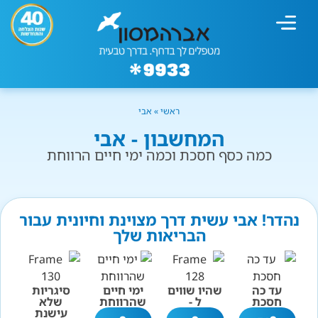
מחשבון עישון
גמילה מעישון
טיפולים נוספים
גמילה ארגונית
חנות המוצרים
גמילה מסוכר ופחמימות
שיטת אברהמסון
ראשי
»
אבי
המחשבון - אבי
כמה כסף חסכת וכמה ימי חיים הרווחת
נהדר! אבי עשית דרך מצוינת וחיונית עבור
הבריאות שלך
עד כה
שהיו שווים
ימי חיים
סיגריות
חסכת
ל -
שהרווחת
שלא
עישנת