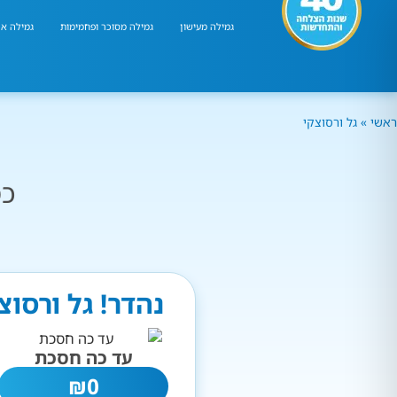
גמילה מעישון
גמילה מסוכר ופחמימות
גמילה אר
ראשי
»
גל ורסוצקי
כמ
נהדר! גל ורסו
עד כה חסכת
₪
0