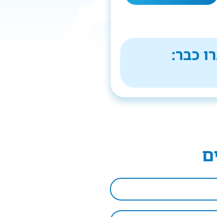
ו כבר:
ם