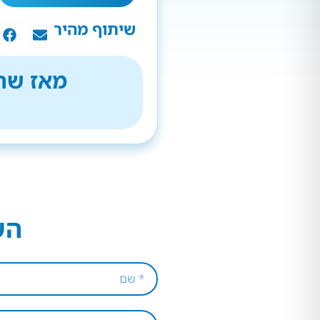
שיתוף מהיר
מאז שהת
הש