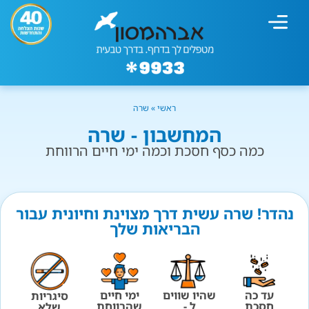
מחשבון עישון
גמילה מעישון
טיפולים נוספים
גמילה ארגונית
חנות המוצרים
גמילה מסוכר ופחמימות
שיטת אברהמסון
ראשי
»
שרה
המחשבון - שרה
כמה כסף חסכת וכמה ימי חיים הרווחת
נהדר! שרה עשית דרך מצוינת וחיונית עבור
הבריאות שלך
עד כה
שהיו שווים
ימי חיים
סיגריות
חסכת
ל -
שהרווחת
שלא