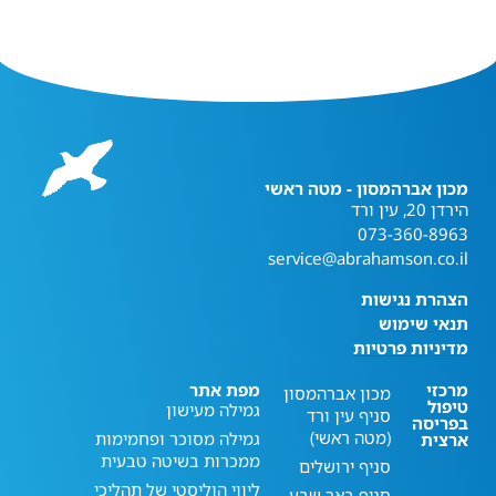
מכון אברהמסון - מטה ראשי
הירדן 20, עין ורד
073-360-8963
service@abrahamson.co.il
הצהרת נגישות
תנאי שימוש
מדיניות פרטיות
מרכזי
מפת אתר
מכון אברהמסון
טיפול
גמילה מעישון
סניף עין ורד
בפריסה
(מטה ראשי)
גמילה מסוכר ופחמימות
ארצית
ממכרות בשיטה טבעית
סניף ירושלים
ליווי הוליסטי של תהליכי
סניף באר שבע