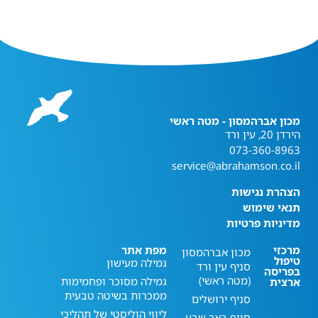
מכון אברהמסון - מטה ראשי
הירדן 20, עין ורד
073-360-8963
service@abrahamson.co.il
הצהרת נגישות
תנאי שימוש
מדיניות פרטיות
מרכזי
מפת אתר
מכון אברהמסון
טיפול
גמילה מעישון
סניף עין ורד
בפריסה
(מטה ראשי)
גמילה מסוכר ופחמימות
ארצית
ממכרות בשיטה טבעית
סניף ירושלים
ליווי הוליסטי של תהליכי
סניף באר שבע