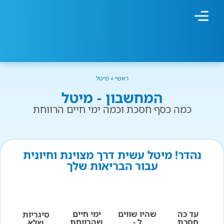
מחשבון עישון
גמילה מעישון
טיפולים נוספים
גמילה ארגונית
חנות המוצרים
גמילה מסוכר ופחמימות
שיטת אברהמסון
ראשי
»
מיטל
המחשבון - מיטל
כמה כסף חסכת וכמה ימי חיים הרווחת
נהדר! מיטל עשית דרך מצוינת וחיונית
עבור הבריאות שלך
עד כה
שהיו שווים
ימי חיים
סיגריות
חסכת
ל -
שהרווחת
שלא