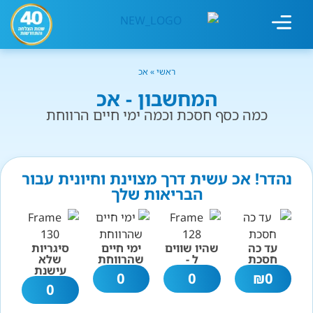
מחשבון עישון
גמילה מעישון
טיפולים נוספים
גמילה ארגונית
חנות המוצרים
גמילה מסוכר ופחמימות
שיטת אברהמסון
ראשי
»
אכ
המחשבון - אכ
כמה כסף חסכת וכמה ימי חיים הרווחת
נהדר! אכ עשית דרך מצוינת וחיונית עבור
הבריאות שלך
עד כה
שהיו שווים
ימי חיים
סיגריות
חסכת
ל -
שהרווחת
שלא
עישנת
0
0
₪
0
0