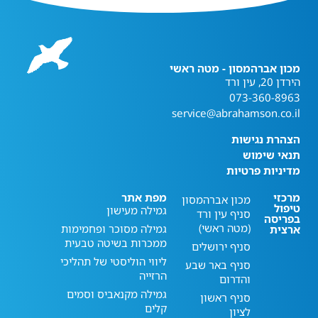
מכון אברהמסון - מטה ראשי
הירדן 20, עין ורד
073-360-8963
service@abrahamson.co.il
הצהרת נגישות
תנאי שימוש
מדיניות פרטיות
מרכזי
מפת אתר
מכון אברהמסון
טיפול
גמילה מעישון
סניף עין ורד
בפריסה
(מטה ראשי)
גמילה מסוכר ופחמימות
ארצית
ממכרות בשיטה טבעית
סניף ירושלים
ליווי הוליסטי של תהליכי
סניף באר שבע
הרזייה
והדרום
גמילה מקנאביס וסמים
סניף ראשון
קלים
לציון