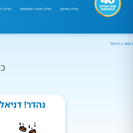
גמילה מעישון
גמילה מסוכר ופחמימות
גמילה אר
ראשי
»
דניאל
כמ
נהדר! דניאל