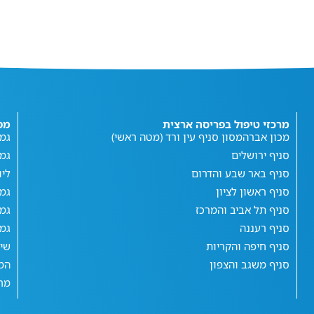
מרכזי טיפול בפריסה ארצית
מפ
מכון אברהמסון סניף עין ורד (מטה ראשי)
גמי
סניף ירושלים
גמ
סניף באר שבע והדרום
ליו
סניף ראשון לציון
גמי
סניף תל אביב והמרכז
גמי
סניף רעננה
גמי
סניף חיפה והקריות
שי
סניף משגב והצפון
המג
מחש