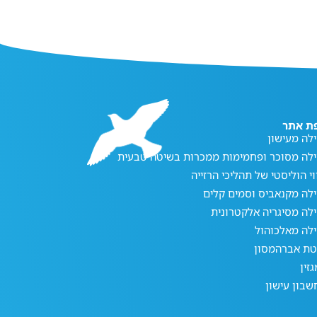
ת אתר
לה מעישון
ילה מסוכר ופחמימות ממכרות בשיטה טבעית
וי הוליסטי של תהליכי הרזייה
לה מקנאביס וסמים קלים
לה מסיגריה אלקטרונית
לה מאלכוהול
טת אברהמסון
זין
בון עישון