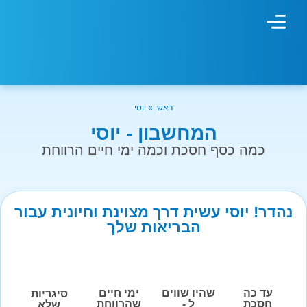
מחשבון עישון
גמילה מעישון
טיפולים נוספים
גמילה ארגונית
חנות המוצרים
גמילה מסוכר ופחמימות
שיטת אברהמסון
ראשי
»
יוסי
המחשבון - יוסי
כמה כסף חסכת וכמה ימי חיים הרווחת
נהדר! יוסי עשית דרך מצוינת וחיונית עבור
הבריאות שלך
עד כה
שהיו שווים
ימי חיים
סיגריות
חסכת
ל -
שהרווחת
שלא