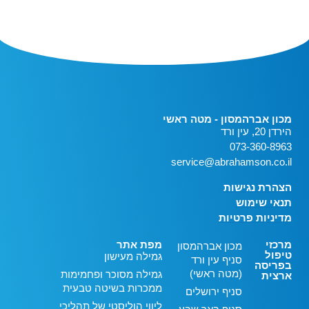
מכון אברהמסון - מטה ראשי
הירדן 20, עין ורד
073-360-8963
service@abrahamson.co.il
הצהרת נגישות
תנאי שימוש
מדיניות פרטיות
מרכזי
מפת אתר
מכון אברהמסון
טיפול
גמילה מעישון
סניף עין ורד
בפריסה
(מטה ראשי)
גמילה מסוכר ופחמימות
ארצית
ממכרות בשיטה טבעית
סניף ירושלים
ליווי הוליסטי של תהליכי