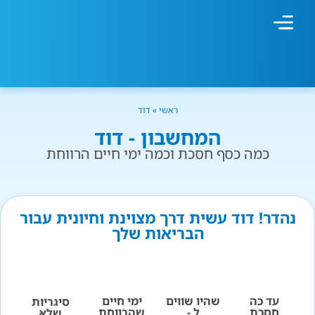
מחשבון עישון
גמילה מעישון
טיפולים נוספים
גמילה ארגונית
חנות המוצרים
גמילה מסוכר ופחמימות
שיטת אברהמסון
ראשי
»
דוד
המחשבון - דוד
כמה כסף חסכת וכמה ימי חיים הרווחת
נהדר! דוד עשית דרך מצוינת וחיונית עבור
הבריאות שלך
עד כה
שהיו שווים
ימי חיים
סיגריות
חסכת
ל -
שהרווחת
שלא