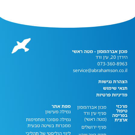
מכון אברהמסון - מטה ראשי
הירדן 20, עין ורד
073-360-8963
service@abrahamson.co.il
הצהרת נגישות
תנאי שימוש
מדיניות פרטיות
מרכזי
מפת אתר
מכון אברהמסון
טיפול
גמילה מעישון
סניף עין ורד
בפריסה
(מטה ראשי)
גמילה מסוכר ופחמימות
ארצית
ממכרות בשיטה טבעית
סניף ירושלים
ליווי הוליסטי של תהליכי
סניף באר שבע