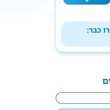
ו כבר:
ם