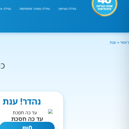
גמילה מעישון
גמילה מסוכר ופחמימות
גמילה אר
ראשי
»
ענת
כמ
נהדר! ענת 
עד כה חסכת
₪
0