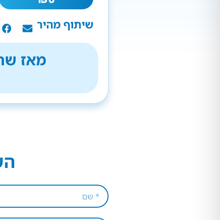
שיתוף מהיר
מאז שהת
הש