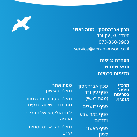
מכון אברהמסון - מטה ראשי
הירדן 20, עין ורד
073-360-8963
service@abrahamson.co.il
הצהרת נגישות
תנאי שימוש
מדיניות פרטיות
מרכזי
מפת אתר
מכון אברהמסון
טיפול
גמילה מעישון
סניף עין ורד
בפריסה
(מטה ראשי)
גמילה מסוכר ופחמימות
ארצית
ממכרות בשיטה טבעית
סניף ירושלים
ליווי הוליסטי של תהליכי
סניף באר שבע
הרזייה
והדרום
גמילה מקנאביס וסמים
סניף ראשון
קלים
לציון