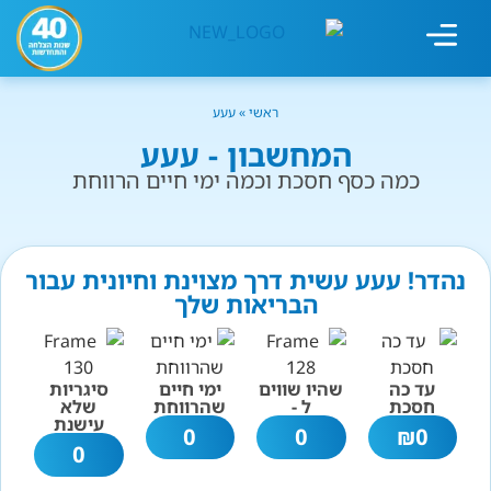
מחשבון עישון
גמילה מעישון
טיפולים נוספים
גמילה ארגונית
חנות המוצרים
גמילה מסוכר ופחמימות
שיטת אברהמסון
ראשי
»
עעע
המחשבון - עעע
כמה כסף חסכת וכמה ימי חיים הרווחת
נהדר! עעע עשית דרך מצוינת וחיונית עבור
הבריאות שלך
עד כה
שהיו שווים
ימי חיים
סיגריות
חסכת
ל -
שהרווחת
שלא
עישנת
0
0
₪
0
0