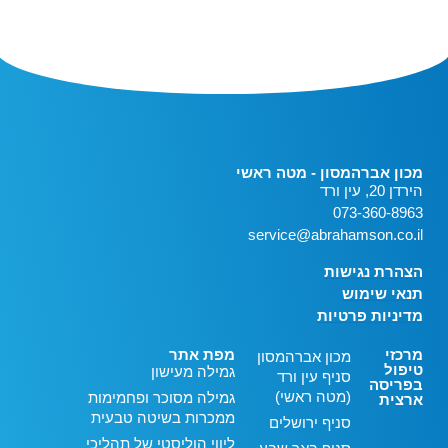
מכון אברהמסון - מטה ראשי
הירדן 20, עין ורד
073-360-8963
service@abrahamson.co.il
הצהרת נגישות
תנאי שימוש
מדיניות פרטיות
מרכזי
מפת אתר
מכון אברהמסון
טיפול
גמילה מעישון
סניף עין ורד
בפריסה
(מטה ראשי)
גמילה מסוכר ופחמימות
ארצית
ממכרות בשיטה טבעית
סניף ירושלים
ליווי הוליסטי של תהליכי