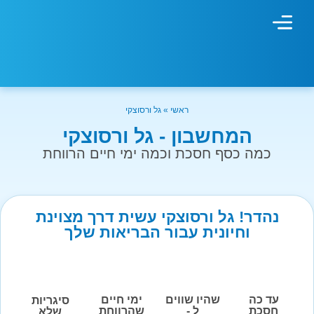
מחשבון עישון
גמילה מעישון
טיפולים נוספים
גמילה ארגונית
חנות המוצרים
גמילה מסוכר ופחמימות
שיטת אברהמסון
ראשי
»
גל ורסוצקי
המחשבון - גל ורסוצקי
כמה כסף חסכת וכמה ימי חיים הרווחת
נהדר! גל ורסוצקי עשית דרך מצוינת
וחיונית עבור הבריאות שלך
עד כה
שהיו שווים
ימי חיים
סיגריות
חסכת
ל -
שהרווחת
שלא