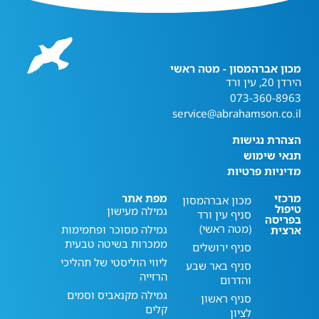
מכון אברהמסון - מטה ראשי
הירדן 20, עין ורד
073-360-8963
service@abrahamson.co.il
הצהרת נגישות
תנאי שימוש
מדיניות פרטיות
מרכזי
מפת אתר
מכון אברהמסון
טיפול
גמילה מעישון
סניף עין ורד
בפריסה
(מטה ראשי)
גמילה מסוכר ופחמימות
ארצית
ממכרות בשיטה טבעית
סניף ירושלים
ליווי הוליסטי של תהליכי
סניף באר שבע
הרזייה
והדרום
גמילה מקנאביס וסמים
סניף ראשון
קלים
לציון