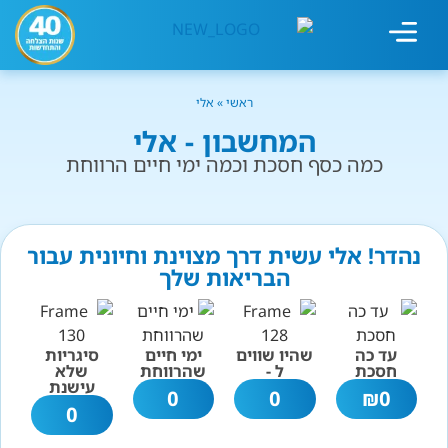
מחשבון עישון
גמילה מעישון
טיפולים נוספים
גמילה ארגונית
חנות המוצרים
גמילה מסוכר ופחמימות
שיטת אברהמסון
ראשי
»
אלי
המחשבון - אלי
כמה כסף חסכת וכמה ימי חיים הרווחת
נהדר! אלי עשית דרך מצוינת וחיונית עבור
הבריאות שלך
עד כה
שהיו שווים
ימי חיים
סיגריות
חסכת
ל -
שהרווחת
שלא
עישנת
0
0
₪
0
0