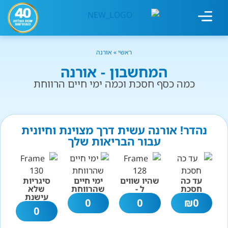
מחשבון עישון
גמילה מעישון
טיפולים נוספים
גמילה ארגונית
חנות המוצרים
גמילה מסוכר ופחמימות
שיטת אברהמסון
ראשי
»
אורנה
המחשבון - אורנה
כמה כסף חסכת וכמה ימי חיים הרווחת
נהדר! אורנה עשית דרך מצוינת וחיונית
עבור הבריאות שלך
עד כה
שהיו שווים
ימי חיים
סיגריות
חסכת
ל -
שהרווחת
שלא
עישנת
0
0
₪
0
0