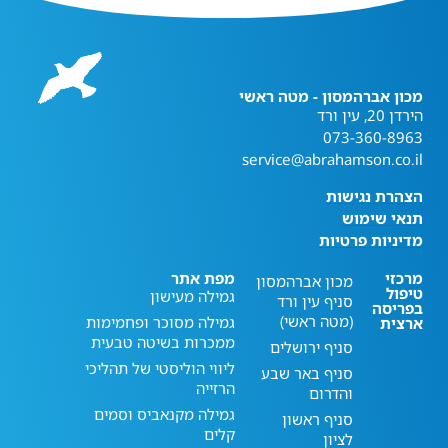
מכון אברהמסון - מטה ראשי
הירדן 20, עין ורד
073-360-8963
service@abrahamson.co.il
הצהרת נגישות
תנאי שימוש
מדיניות פרטיות
מרכזי
מפת אתר
מכון אברהמסון
טיפול
גמילה מעישון
סניף עין ורד
בפריסה
(מטה ראשי)
גמילה מסוכר ופחמימות
ארצית
ממכרות בשיטה טבעית
סניף ירושלים
ליווי הוליסטי של תהליכי
סניף באר שבע
הרזייה
והדרום
גמילה מקנאביס וסמים
סניף ראשון
קלים
לציון