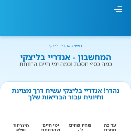
מחשבון עישון
גמילה מעישון
טיפולים נוספים
גמילה ארגונית
חנות המוצרים
גמילה מסוכר ופחמימות
שיטת אברהמסון
ראשי
»
אנדריי בליצקי
המחשבון - אנדריי בליצקי
כמה כסף חסכת וכמה ימי חיים הרווחת
נהדר! אנדריי בליצקי עשית דרך מצוינת
וחיונית עבור הבריאות שלך
עד כה
שהיו שווים
ימי חיים
סיגריות
חסכת
ל -
שהרווחת
שלא