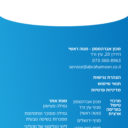
מכון אברהמסון - מטה ראשי
הירדן 20, עין ורד
073-360-8963
service@abrahamson.co.il
הצהרת נגישות
תנאי שימוש
מדיניות פרטיות
מרכזי
מפת אתר
מכון אברהמסון
טיפול
גמילה מעישון
סניף עין ורד
בפריסה
(מטה ראשי)
גמילה מסוכר ופחמימות
ארצית
ממכרות בשיטה טבעית
סניף ירושלים
ליווי הוליסטי של תהליכי
סניף באר שבע