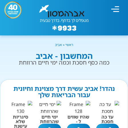
מחשבון עישון
גמילה מעישון
טיפולים נוספים
גמילה ארגונית
חנות המוצרים
גמילה מסוכר ופחמימות
שיטת אברהמסון
ראשי
»
אביב
המחשבון - אביב
כמה כסף חסכת וכמה ימי חיים הרווחת
נהדר! אביב עשית דרך מצוינת וחיונית
עבור הבריאות שלך
עד כה
שהיו שווים
ימי חיים
סיגריות
חסכת
ל -
שהרווחת
שלא
עישנת