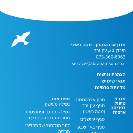
מכון אברהמסון - מטה ראשי
הירדן 20, עין ורד
073-360-8963
service@abrahamson.co.il
הצהרת נגישות
תנאי שימוש
מדיניות פרטיות
מרכזי
מפת אתר
מכון אברהמסון
טיפול
גמילה מעישון
סניף עין ורד
בפריסה
(מטה ראשי)
גמילה מסוכר ופחמימות
ארצית
ממכרות בשיטה טבעית
סניף ירושלים
ליווי הוליסטי של תהליכי
סניף באר שבע
הרזייה
והדרום