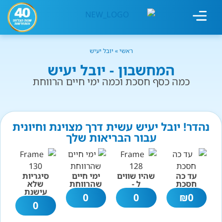
מחשבון עישון
גמילה מעישון
טיפולים נוספים
גמילה ארגונית
חנות המוצרים
גמילה מסוכר ופחמימות
שיטת אברהמסון
ראשי
»
יובל יעיש
המחשבון - יובל יעיש
כמה כסף חסכת וכמה ימי חיים הרווחת
נהדר! יובל יעיש עשית דרך מצוינת וחיונית
עבור הבריאות שלך
עד כה
שהיו שווים
ימי חיים
סיגריות
חסכת
ל -
שהרווחת
שלא
עישנת
0
0
₪
0
0