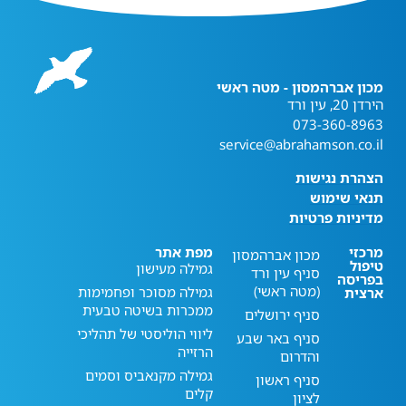
מכון אברהמסון - מטה ראשי
הירדן 20, עין ורד
073-360-8963
service@abrahamson.co.il
הצהרת נגישות
תנאי שימוש
מדיניות פרטיות
מרכזי
מפת אתר
מכון אברהמסון
טיפול
גמילה מעישון
סניף עין ורד
בפריסה
(מטה ראשי)
גמילה מסוכר ופחמימות
ארצית
ממכרות בשיטה טבעית
סניף ירושלים
ליווי הוליסטי של תהליכי
סניף באר שבע
הרזייה
והדרום
גמילה מקנאביס וסמים
סניף ראשון
קלים
לציון