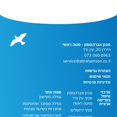
מכון אברהמסון - מטה ראשי
הירדן 20, עין ורד
073-360-8963
service@abrahamson.co.il
הצהרת נגישות
תנאי שימוש
מדיניות פרטיות
מרכזי
מפת אתר
מכון אברהמסון
טיפול
גמילה מעישון
סניף עין ורד
בפריסה
(מטה ראשי)
גמילה מסוכר ופחמימות
ארצית
ממכרות בשיטה טבעית
סניף ירושלים
ליווי הוליסטי של תהליכי
סניף באר שבע