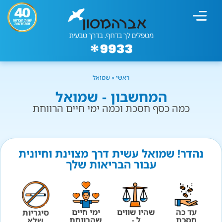
מחשבון עישון
גמילה מעישון
טיפולים נוספים
גמילה ארגונית
חנות המוצרים
גמילה מסוכר ופחמימות
שיטת אברהמסון
ראשי
»
שמואל
המחשבון - שמואל
כמה כסף חסכת וכמה ימי חיים הרווחת
נהדר! שמואל עשית דרך מצוינת וחיונית
עבור הבריאות שלך
עד כה
שהיו שווים
ימי חיים
סיגריות
חסכת
ל -
שהרווחת
שלא