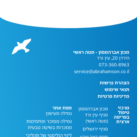
מכון אברהמסון - מטה ראשי
הירדן 20, עין ורד
073-360-8963
service@abrahamson.co.il
הצהרת נגישות
תנאי שימוש
מדיניות פרטיות
מרכזי
מפת אתר
מכון אברהמסון
טיפול
גמילה מעישון
סניף עין ורד
בפריסה
(מטה ראשי)
גמילה מסוכר ופחמימות
ארצית
ממכרות בשיטה טבעית
סניף ירושלים
ליווי הוליסטי של תהליכי
סניף באר שבע