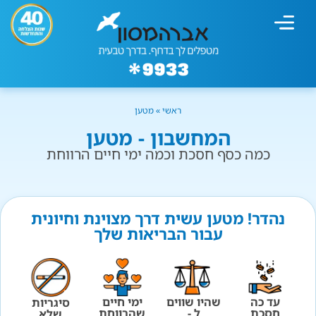
מחשבון עישון
גמילה מעישון
טיפולים נוספים
גמילה ארגונית
חנות המוצרים
גמילה מסוכר ופחמימות
שיטת אברהמסון
ראשי
»
מטען
המחשבון - מטען
כמה כסף חסכת וכמה ימי חיים הרווחת
נהדר! מטען עשית דרך מצוינת וחיונית
עבור הבריאות שלך
עד כה
שהיו שווים
ימי חיים
סיגריות
חסכת
ל -
שהרווחת
שלא