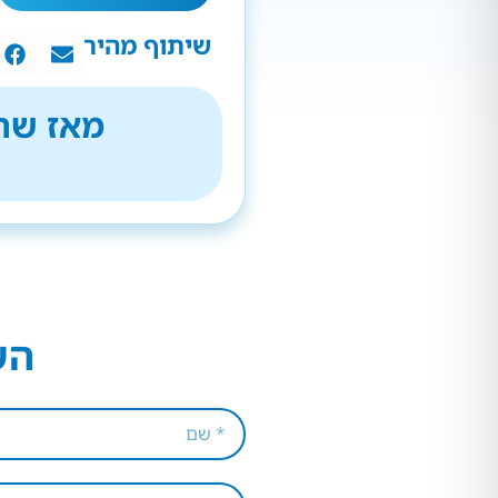
שיתוף מהיר
מאז שהת
הש