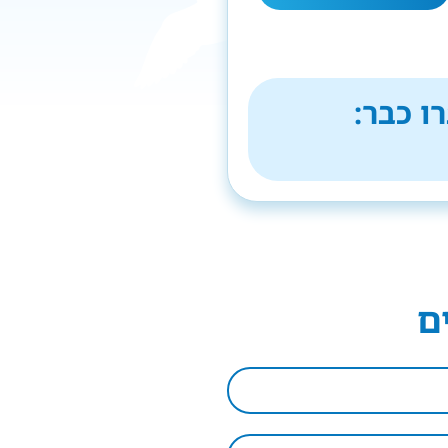
ו כבר:
ם