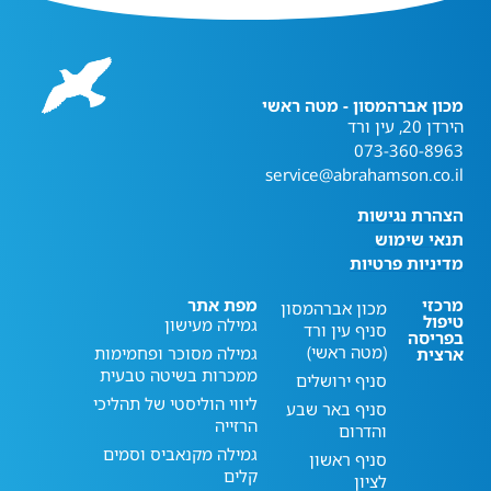
מכון אברהמסון - מטה ראשי
הירדן 20, עין ורד
073-360-8963
service@abrahamson.co.il
הצהרת נגישות
תנאי שימוש
מדיניות פרטיות
מרכזי
מפת אתר
מכון אברהמסון
טיפול
גמילה מעישון
סניף עין ורד
בפריסה
(מטה ראשי)
גמילה מסוכר ופחמימות
ארצית
ממכרות בשיטה טבעית
סניף ירושלים
ליווי הוליסטי של תהליכי
סניף באר שבע
הרזייה
והדרום
גמילה מקנאביס וסמים
סניף ראשון
קלים
לציון