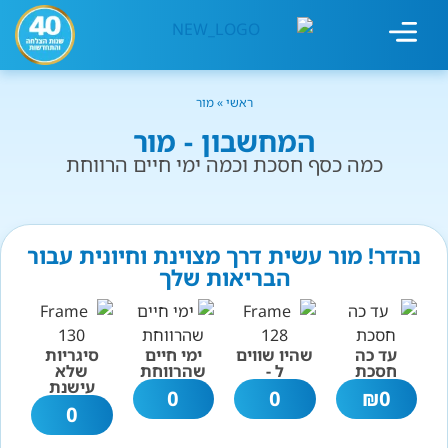
מחשבון עישון
גמילה מעישון
טיפולים נוספים
גמילה ארגונית
חנות המוצרים
גמילה מסוכר ופחמימות
שיטת אברהמסון
ראשי
»
מור
המחשבון - מור
כמה כסף חסכת וכמה ימי חיים הרווחת
נהדר! מור עשית דרך מצוינת וחיונית עבור
הבריאות שלך
עד כה
שהיו שווים
ימי חיים
סיגריות
חסכת
ל -
שהרווחת
שלא
עישנת
0
0
₪
0
0