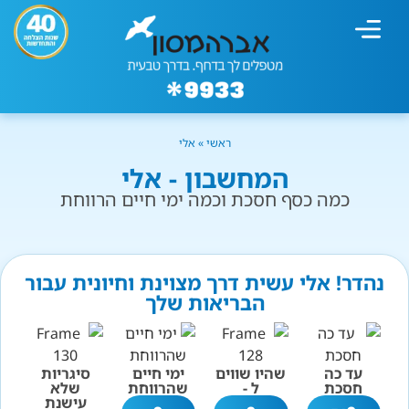
מחשבון עישון
גמילה מעישון
טיפולים נוספים
גמילה ארגונית
חנות המוצרים
גמילה מסוכר ופחמימות
שיטת אברהמסון
ראשי
»
אלי
המחשבון - אלי
כמה כסף חסכת וכמה ימי חיים הרווחת
נהדר! אלי עשית דרך מצוינת וחיונית עבור
הבריאות שלך
עד כה
שהיו שווים
ימי חיים
סיגריות
חסכת
ל -
שהרווחת
שלא
עישנת