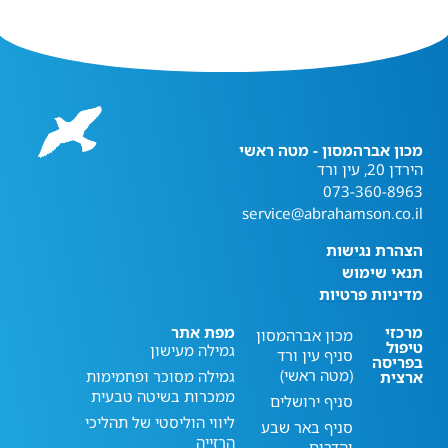
מכון אברהמסון - מטה ראשי
הירדן 20, עין ורד
073-360-8963
service@abrahamson.co.il
הצהרת נגישות
תנאי שימוש
מדיניות פרטיות
מרכזי
מפת אתר
מכון אברהמסון
טיפול
גמילה מעישון
סניף עין ורד
בפריסה
(מטה ראשי)
גמילה מסוכר ופחמימות
ארצית
ממכרות בשיטה טבעית
סניף ירושלים
ליווי הוליסטי של תהליכי
סניף באר שבע
הרזייה
והדרום