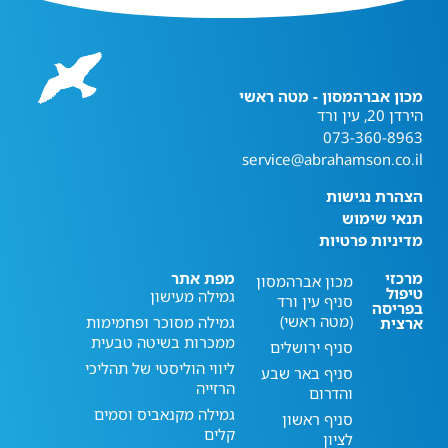
מכון אברהמסון - מטה ראשי
הירדן 20, עין ורד
073-360-8963
service@abrahamson.co.il
הצהרת נגישות
תנאי שימוש
מדיניות פרטיות
מרכזי
מפת אתר
מכון אברהמסון
טיפול
גמילה מעישון
סניף עין ורד
בפריסה
(מטה ראשי)
גמילה מסוכר ופחמימות
ארצית
ממכרות בשיטה טבעית
סניף ירושלים
ליווי הוליסטי של תהליכי
סניף באר שבע
הרזייה
והדרום
גמילה מקנאביס וסמים
סניף ראשון
קלים
לציון