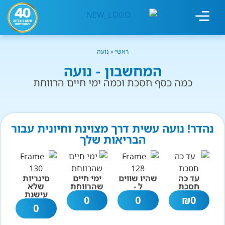
מחשבון עישון
גמילה מעישון
טיפולים נוספים
גמילה ארגונית
חנות המוצרים
גמילה מסוכר ופחמימות
שיטת אברהמסון
ראשי
»
נועה
המחשבון - נועה
כמה כסף חסכת וכמה ימי חיים הרווחת
נהדר! נועה עשית דרך מצוינת וחיונית עבור
הבריאות שלך
עד כה
שהיו שווים
ימי חיים
סיגריות
חסכת
ל -
שהרווחת
שלא
עישנת
0
0
₪
0
0