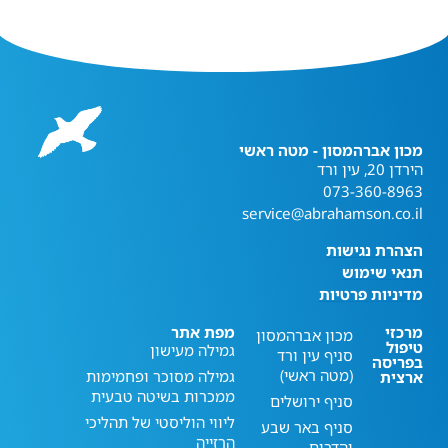
מכון אברהמסון - מטה ראשי
הירדן 20, עין ורד
073-360-8963
service@abrahamson.co.il
הצהרת נגישות
תנאי שימוש
מדיניות פרטיות
מרכזי
מפת אתר
מכון אברהמסון
טיפול
גמילה מעישון
סניף עין ורד
בפריסה
(מטה ראשי)
גמילה מסוכר ופחמימות
ארצית
ממכרות בשיטה טבעית
סניף ירושלים
ליווי הוליסטי של תהליכי
סניף באר שבע
הרזייה
והדרום