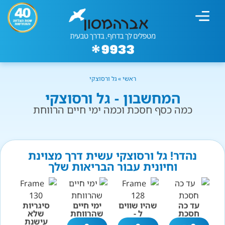
מחשבון עישון
גמילה מעישון
טיפולים נוספים
גמילה ארגונית
חנות המוצרים
גמילה מסוכר ופחמימות
שיטת אברהמסון
ראשי
»
גל ורסוצקי
המחשבון - גל ורסוצקי
כמה כסף חסכת וכמה ימי חיים הרווחת
נהדר! גל ורסוצקי עשית דרך מצוינת
וחיונית עבור הבריאות שלך
עד כה
שהיו שווים
ימי חיים
סיגריות
חסכת
ל -
שהרווחת
שלא
עישנת